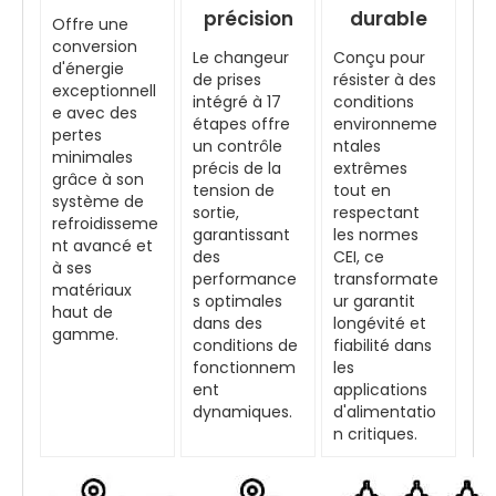
précision
durable
Offre une
conversion
Le changeur
Conçu pour
d'énergie
de prises
résister à des
exceptionnell
intégré à 17
conditions
e avec des
étapes offre
environneme
pertes
un contrôle
ntales
minimales
précis de la
extrêmes
grâce à son
tension de
tout en
système de
sortie,
respectant
refroidisseme
garantissant
les normes
nt avancé et
des
CEI, ce
à ses
performance
transformate
matériaux
s optimales
ur garantit
haut de
dans des
longévité et
gamme.
conditions de
fiabilité dans
fonctionnem
les
ent
applications
dynamiques.
d'alimentatio
n critiques.