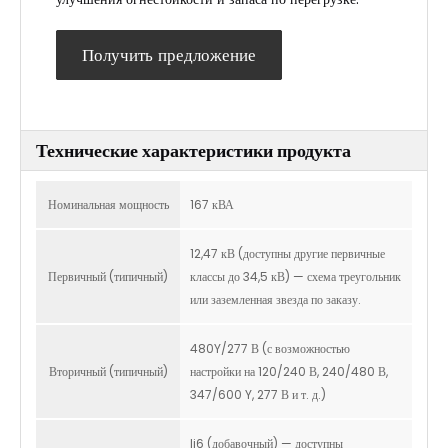
Получить предложение
Технические характеристики продукта
Номинальная мощность
167 кВА
12,47 кВ (доступны другие первичные
Первичный (типичный)
классы до 34,5 кВ) — схема треугольник
или заземленная звезда по заказу.
480Y/277 В (с возможностью
Вторичный (типичный)
настройки на 120/240 В, 240/480 В,
347/600 Y, 277 В и т. д.)
Ii6 (добавочный) — доступны