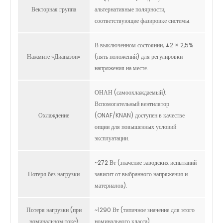
Векторная группа
альтернативные полярности,
соответствующие фазировке системы.
В выключенном состоянии, ±2 × 2,5%
Нажмите «Диапазон»
(пять положений) для регулировки
напряжения на месте.
ОНАН (самоохлаждаемый);
Вспомогательный вентилятор
Охлаждение
(ONAF/KNAN) доступен в качестве
опции для повышенных условий
эксплуатации.
~272 Вт (значение заводских испытаний
Потеря без нагрузки
зависит от выбранного напряжения и
материалов).
Потеря нагрузки (при
~1290 Вт (типичное значение для этого
номинальном токе)
номинального класса).