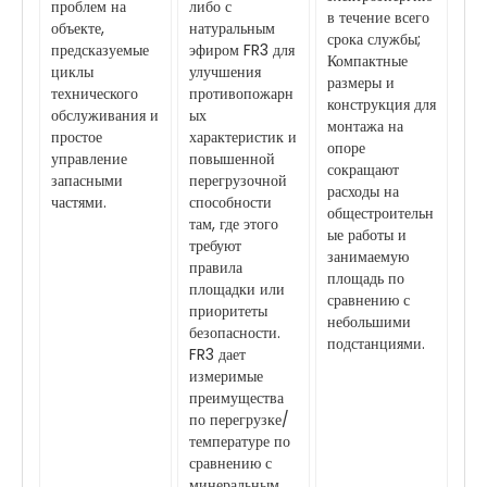
проблем на
либо с
в течение всего
объекте,
натуральным
срока службы;
предсказуемые
эфиром FR3 для
Компактные
циклы
улучшения
размеры и
технического
противопожарн
конструкция для
обслуживания и
ых
монтажа на
простое
характеристик и
опоре
управление
повышенной
сокращают
запасными
перегрузочной
расходы на
частями.
способности
общестроительн
там, где этого
ые работы и
требуют
занимаемую
правила
площадь по
площадки или
сравнению с
приоритеты
небольшими
безопасности.
подстанциями.
FR3 дает
измеримые
преимущества
по перегрузке/
температуре по
сравнению с
минеральным