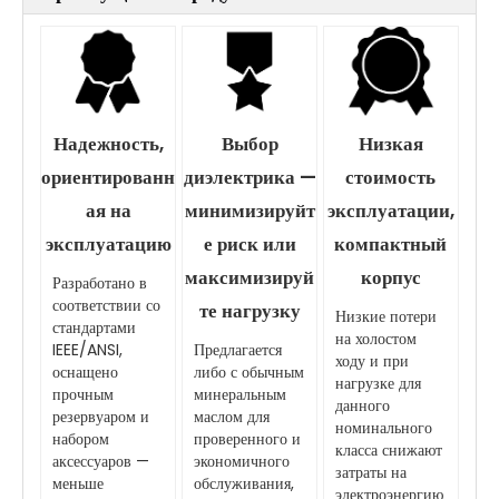
Надежность,
Выбор
Низкая
ориентированн
диэлектрика —
стоимость
ая на
минимизируйт
эксплуатации,
эксплуатацию
е риск или
компактный
максимизируй
корпус
Разработано в
соответствии со
те нагрузку
Низкие потери
стандартами
на холостом
IEEE/ANSI,
Предлагается
ходу и при
оснащено
либо с обычным
нагрузке для
прочным
минеральным
данного
резервуаром и
маслом для
номинального
набором
проверенного и
класса снижают
аксессуаров —
экономичного
затраты на
меньше
обслуживания,
электроэнергию