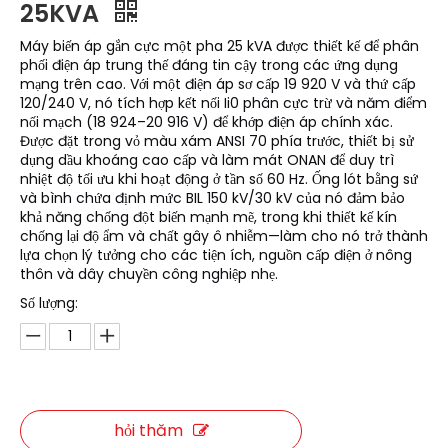
25KVA
Máy biến áp gắn cực một pha 25 kVA được thiết kế để phân
phối điện áp trung thế đáng tin cậy trong các ứng dụng
mạng trên cao. Với một điện áp sơ cấp 19 920 V và thứ cấp
120/240 V, nó tích hợp kết nối Ii0 phân cực trừ và năm điểm
nối mạch (18 924–20 916 V) để khớp điện áp chính xác.
Được đặt trong vỏ màu xám ANSI 70 phía trước, thiết bị sử
dụng dầu khoáng cao cấp và làm mát ONAN để duy trì
nhiệt độ tối ưu khi hoạt động ở tần số 60 Hz. Ống lót bằng sứ
và bình chứa định mức BIL 150 kV/30 kV của nó đảm bảo
khả năng chống đột biến mạnh mẽ, trong khi thiết kế kín
chống lại độ ẩm và chất gây ô nhiễm—làm cho nó trở thành
lựa chọn lý tưởng cho các tiện ích, nguồn cấp điện ở nông
thôn và dây chuyền công nghiệp nhẹ.
Số lượng:
hỏi thăm