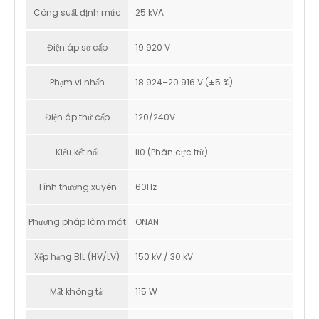
Công suất định mức
25 kVA
Điện áp sơ cấp
19 920 V
Phạm vi nhấn
18 924–20 916 V (±5 %)
Điện áp thứ cấp
120/240V
Kiểu kết nối
Ii0 (Phân cực trừ)
Tính thường xuyên
60Hz
Phương pháp làm mát
ONAN
Xếp hạng BIL (HV/LV)
150 kV / 30 kV
Mất không tải
115 W