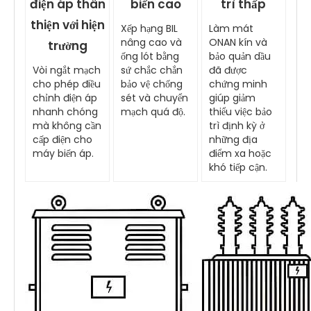
điện áp thân
biến cao
trì thấp
thiện với hiện
Xếp hạng BIL
Làm mát
nâng cao và
ONAN kín và
trường
ống lót bằng
bảo quản dầu
Vòi ngắt mạch
sứ chắc chắn
đã được
cho phép điều
bảo vệ chống
chứng minh
chỉnh điện áp
sét và chuyển
giúp giảm
nhanh chóng
mạch quá độ.
thiểu việc bảo
mà không cần
trì định kỳ ở
cấp điện cho
những địa
máy biến áp.
điểm xa hoặc
khó tiếp cận.