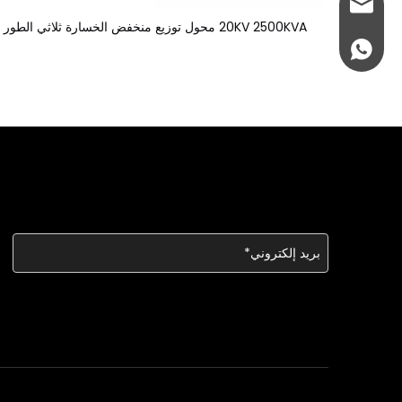
info@welldone
20KV 2500KVA محول توزيع منخفض الخسارة ثلاثي الطور
+86 18952212851