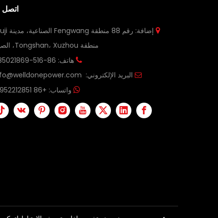
اتصل ب
إضافة: رقم 88 منطقة Fengwang الصناعية، مدينة Liuji،

منطقة Tongshan، Xuzhou، الصين
هاتف: 86-516-85021869+

البريد الإلكتروني:
nfo@welldonepower.com

واتساب:
+86 18952212851
