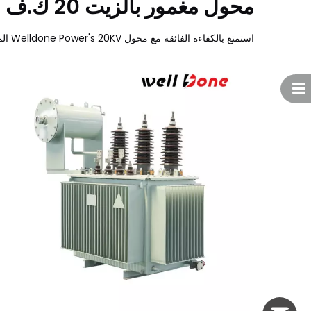
محول مغمور بالزيت 20 ك.ف
استمتع بالكفاءة الفائقة مع محول Welldone Power's 20KV المغمور بالزيت الذي يتميز بتقنية متقدمة منخفضة الخسارة ثلاثية الطور لتوزيع الطاقة بشكل موثوق ومحسّن.