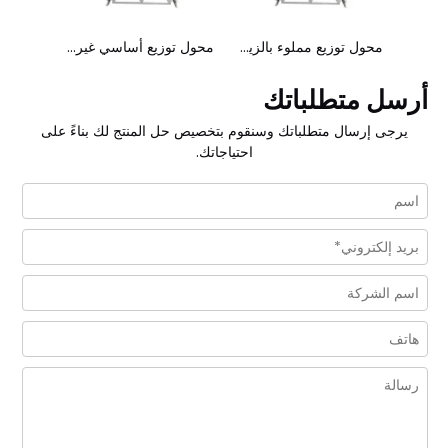
محول طاقة 20/0.4 كيلو فولت 630 كيلو فولت أمبير بتصميم صديق للبيئة
محول توزيع مملوء بالزيت من المستوى 2 بقدرة 500 كيلو فولت أمبير
محول توزيع أساسي غير متبلور بقدرة 800 كيلو فولت أمبير
أرسل متطلباتك
يرجى إرسال متطلباتك وسنقوم بتخصيص حل المنتج لك بناءً على
احتياجاتك.