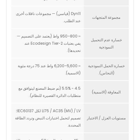
Dyn11 (قياسي) — مجموعات ناقلات أخرى
مجموعة المتجهات
عند الطلب.
≈ 800–950 واط (يعتمد على التصميم —
خسارة عدم التحميل
يفي بعتبات Ecodesign Tier-2 عند
النموذجية
تحديدها).
خسارة الحمل النموذجية
≈ 5,600–6,200 واط عند 75 درجة مئوية
(النحاس).
(الاسمية).
4.5 - 5.5% (تم ضبط المصنع ليتوافق مع
المعاوقة (الاسمية)
متطلبات الدائرة القصيرة للنظام).
LI75 / AC35 (MV) / LV لكل IEC60137؛
مستويات العزل / الاختبار
تصميم لتحمل اختبارات النبض وتردد الطاقة
المحددة.