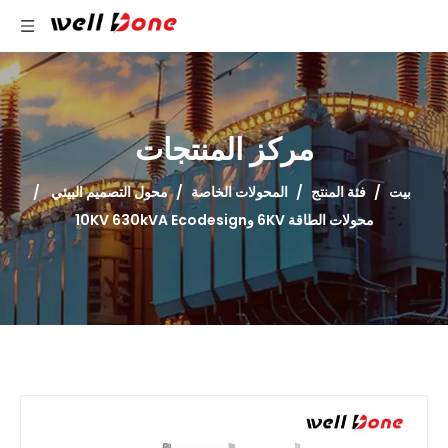
مركز المنتجات
بيت
/
فئة المنتج
/
المحولات الخاصة
/
محول التصميم البيئي
/
محولات الطاقة 6KV و10KV 630kVA Ecodesign