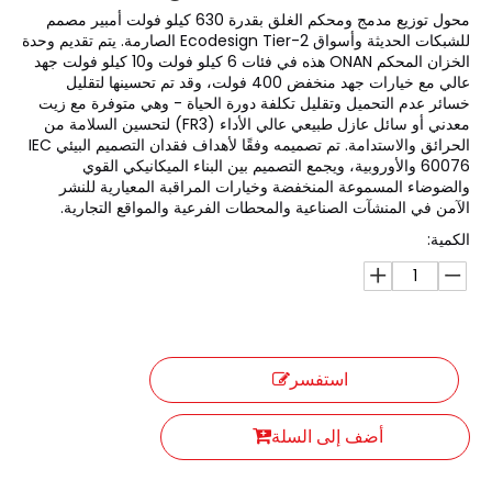
محول توزيع مدمج ومحكم الغلق بقدرة 630 كيلو فولت أمبير مصمم
للشبكات الحديثة وأسواق Ecodesign Tier-2 الصارمة. يتم تقديم وحدة
الخزان المحكم ONAN هذه في فئات 6 كيلو فولت و10 كيلو فولت جهد
عالي مع خيارات جهد منخفض 400 فولت، وقد تم تحسينها لتقليل
خسائر عدم التحميل وتقليل تكلفة دورة الحياة - وهي متوفرة مع زيت
معدني أو سائل عازل طبيعي عالي الأداء (FR3) لتحسين السلامة من
الحرائق والاستدامة. تم تصميمه وفقًا لأهداف فقدان التصميم البيئي IEC
60076 والأوروبية، ويجمع التصميم بين البناء الميكانيكي القوي
والضوضاء المسموعة المنخفضة وخيارات المراقبة المعيارية للنشر
الآمن في المنشآت الصناعية والمحطات الفرعية والمواقع التجارية.
الكمية:
استفسر
أضف إلى السلة