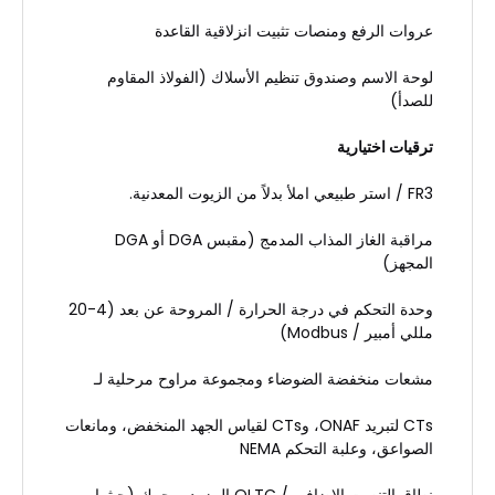
عروات الرفع ومنصات تثبيت انزلاقية القاعدة
لوحة الاسم وصندوق تنظيم الأسلاك (الفولاذ المقاوم
للصدأ)
ترقيات اختيارية
FR3 / استر طبيعي املأ بدلاً من الزيوت المعدنية.
مراقبة الغاز المذاب المدمج (مقبس DGA أو DGA
المجهز)
وحدة التحكم في درجة الحرارة / المروحة عن بعد (4-20
مللي أمبير / Modbus)
مشعات منخفضة الضوضاء ومجموعة مراوح مرحلية لـ
CTs لتبريد ONAF، وCTs لقياس الجهد المنخفض، ومانعات
الصواعق، وعلبة التحكم NEMA