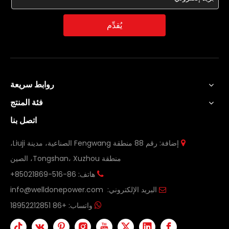
يُقدِّم
روابط سريعة
فئة المنتج
اتصل بنا
إضافة: رقم 88 منطقة Fengwang الصناعية، مدينة Liuji،

منطقة Tongshan، Xuzhou، الصين
هاتف: 86-516-85021869+

البريد الإلكتروني:
info@welldonepower.com

واتساب:
+86 18952212851
