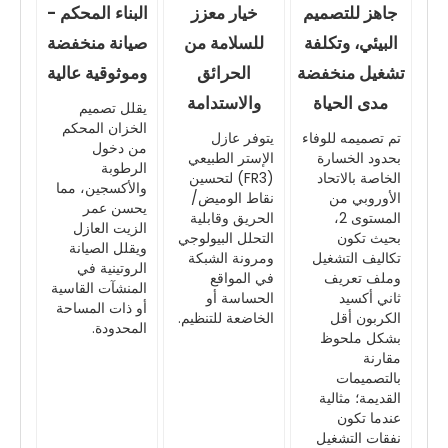
جاهز للتصميم
خيار معزز
البناء المحكم -
البيئي، وتكلفة
للسلامة من
صيانة منخفضة
تشغيل منخفضة
الحرائق
وموثوقية عالية
مدى الحياة
والاستدامة
يقلل تصميم
الخزان المحكم
تم تصميمه للوفاء
يتوفر عازل
من دخول
بحدود الخسارة
الإستر الطبيعي
الرطوبة
الخاصة بالاتحاد
(FR3) لتحسين
والأكسجين، مما
الأوروبي من
نقاط الوميض/
يحسن عمر
المستوى 2،
الحريق وقابلية
الزيت العازل
بحيث تكون
التحلل البيولوجي
ويقلل الصيانة
تكاليف التشغيل
ومرونة الشبكة
الروتينية في
وملف تعريف
في المواقع
المنشآت القاسية
ثاني أكسيد
الحساسة أو
أو ذات المساحة
الكربون أقل
الخاضعة للتنظيم.
المحدودة.
بشكل ملحوظ
مقارنة
بالتصميمات
القديمة؛ مثالية
عندما تكون
نفقات التشغيل