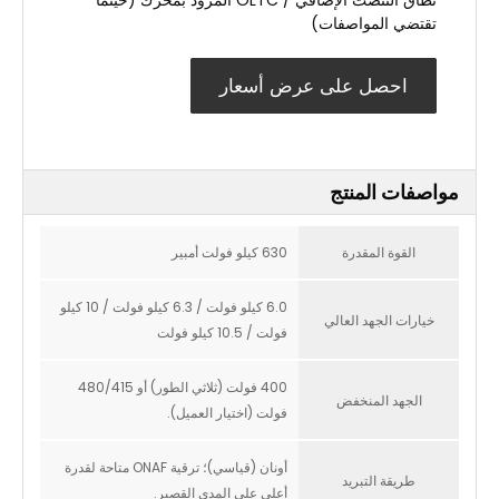
نطاق التنصت الإضافي / OLTC المزود بمحرك (حيثما
تقتضي المواصفات)
احصل على عرض أسعار
مواصفات المنتج
القوة المقدرة
630 كيلو فولت أمبير
6.0 كيلو فولت / 6.3 كيلو فولت / 10 كيلو
خيارات الجهد العالي
فولت / 10.5 كيلو فولت
400 فولت (ثلاثي الطور) أو 480/415
الجهد المنخفض
فولت (اختيار العميل).
أونان (قياسي)؛ ترقية ONAF متاحة لقدرة
طريقة التبريد
أعلى على المدى القصير.