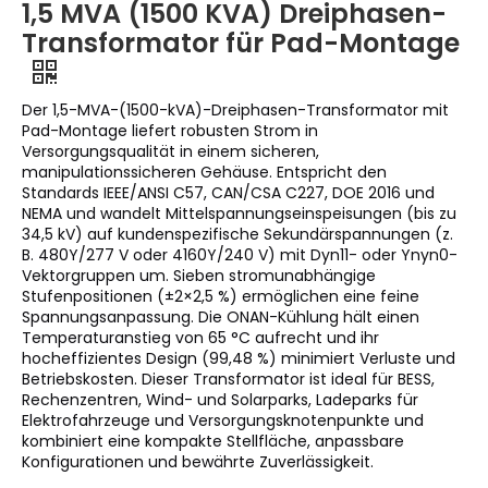
1,5 MVA (1500 KVA) Dreiphasen-
Transformator für Pad-Montage
Der 1,5-MVA-(1500-kVA)-Dreiphasen-Transformator mit
Pad-Montage liefert robusten Strom in
Versorgungsqualität in einem sicheren,
manipulationssicheren Gehäuse. Entspricht den
Standards IEEE/ANSI C57, CAN/CSA C227, DOE 2016 und
NEMA und wandelt Mittelspannungseinspeisungen (bis zu
34,5 kV) auf kundenspezifische Sekundärspannungen (z.
B. 480Y/277 V oder 4160Y/240 V) mit Dyn11- oder Ynyn0-
Vektorgruppen um. Sieben stromunabhängige
Stufenpositionen (±2×2,5 %) ermöglichen eine feine
Spannungsanpassung. Die ONAN-Kühlung hält einen
Temperaturanstieg von 65 °C aufrecht und ihr
hocheffizientes Design (99,48 %) minimiert Verluste und
Betriebskosten. Dieser Transformator ist ideal für BESS,
Rechenzentren, Wind- und Solarparks, Ladeparks für
Elektrofahrzeuge und Versorgungsknotenpunkte und
kombiniert eine kompakte Stellfläche, anpassbare
Konfigurationen und bewährte Zuverlässigkeit.