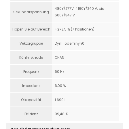
480Y/277V; 4160Y/240 V; bis
Sekundärspannung
600Y/347 V
Tippen Sie auf Bereich
±2×2,5 % (7 Positionen)
Vektorgruppe
Dyn11 oder Ynyn0
Kühlmethode
ONAN
Frequenz
60 Hz
Impedanz
6,00 %
Ölkapazität
1 690 L
Effizienz
99,48 %