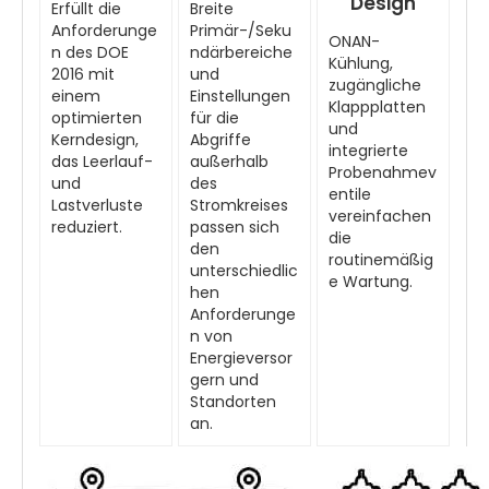
Design
Erfüllt die
Breite
Anforderunge
Primär-/Seku
ONAN-
n des DOE
ndärbereiche
Kühlung,
2016 mit
und
zugängliche
einem
Einstellungen
Klappplatten
optimierten
für die
und
Kerndesign,
Abgriffe
integrierte
das Leerlauf-
außerhalb
Probenahmev
und
des
entile
Lastverluste
Stromkreises
vereinfachen
reduziert.
passen sich
die
den
routinemäßig
unterschiedlic
e Wartung.
hen
Anforderunge
n von
Energieversor
gern und
Standorten
an.