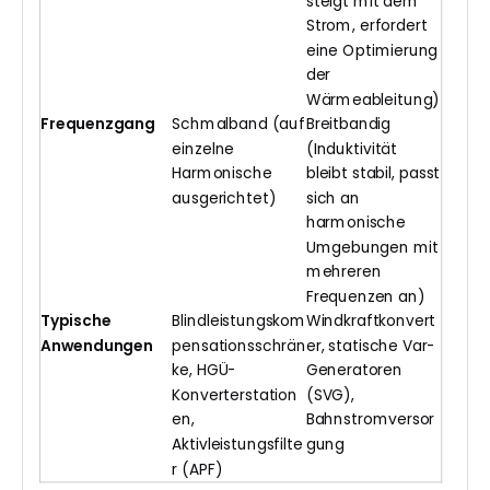
steigt mit dem
Strom, erfordert
eine Optimierung
der
Wärmeableitung)
Frequenzgang
Schmalband (auf
Breitbandig
einzelne
(Induktivität
Harmonische
bleibt stabil, passt
ausgerichtet)
sich an
harmonische
Umgebungen mit
mehreren
Frequenzen an)
Typische
Blindleistungskom
Windkraftkonvert
Anwendungen
pensationsschrän
er, statische Var-
ke, HGÜ-
Generatoren
Konverterstation
(SVG),
en,
Bahnstromversor
Aktivleistungsfilte
gung
r (APF)