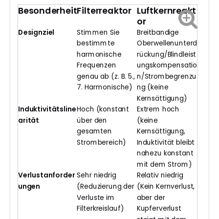
Besonderheit
Filterreaktor
Luftkernreakt
or
Designziel
Stimmen Sie
Breitbandige
bestimmte
Oberwellenunterd
harmonische
rückung/Blindleist
Frequenzen
ungskompensatio
genau ab (z. B. 5.,
n/Strombegrenzu
7. Harmonische)
ng (keine
Kernsättigung)
Induktivitätsline
Hoch (konstant
Extrem hoch
arität
über den
(keine
gesamten
Kernsättigung,
Strombereich)
Induktivität bleibt
nahezu konstant
mit dem Strom)
Verlustanforder
Sehr niedrig
Relativ niedrig
ungen
(Reduzierung der
(Kein Kernverlust,
Verluste im
aber der
Filterkreislauf)
Kupferverlust