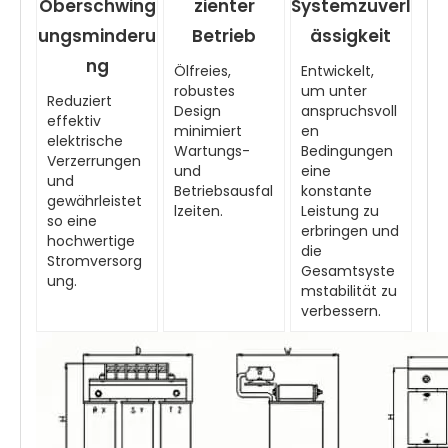
Oberschwing
zienter
Systemzuverl
ungsminderu
Betrieb
ässigkeit
ng
Ölfreies,
Entwickelt,
robustes
um unter
Reduziert
Design
anspruchsvoll
effektiv
minimiert
en
elektrische
Wartungs-
Bedingungen
Verzerrungen
und
eine
und
Betriebsausfal
konstante
gewährleistet
lzeiten.
Leistung zu
so eine
erbringen und
hochwertige
die
Stromversorg
Gesamtsyste
ung.
mstabilität zu
verbessern.