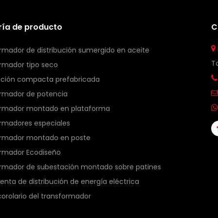
ía de producto
C

rmador de distribución sumergido en aceite
T
rmador tipo seco

ción compacta prefabricada
rmador de potencia

ormador montado en plataforma

rmadores especiales
ormador montado en poste
ormador Ecodiseño
rmador de subestación montado sobre patines
nta de distribución de energía eléctrica
corolario del transformador