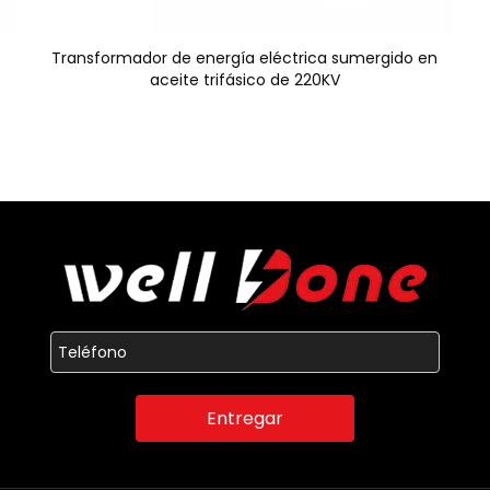
Transformador de energía eléctrica sumergido en
aceite trifásico de 220KV
Entregar