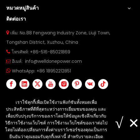
หมวดหมู่สินค้า
ติดต่อเรา
เพิ่ม: No.88 Fengwang Industry Zone, Liuji Town,

Tongshan District, Xuzhou, China
โทรศัพท์: +86-516-85021869

อีเมล์:
info@welldonepower.com

WhatsApp:
+86 18952212851

เราใช้คุกกี้เพื่อเปิดใช้งานฟังก์ชันทั้งหมดเพื่อ
ประสิทธิภาพที่ดีที่สุดระหว่างการเยี่ยมชมของคุณ และ
ลิขสิทธิ์©
2026
Xuzhou Welldone Power Technology Co.,
×
เพื่อปรับปรุงบริการของเราโดยให้ข้อมูลเชิงลึกเกี่ยวกับ
√
Ltd. สงวนลิขสิทธิ์
แผนผังเว็บไซต์
วิธีการใช้งานเว็บไซต์ การใช้งานเว็บไซต์ของเราต่อไป
โดยไม่ต้องเปลี่ยนการตั้งค่าเบราว์เซอร์ของคุณเป็นการ
ยืนยันว่าคุณยอมรับคุกกี้เหล่านี้ สำหรับรายละเอียด