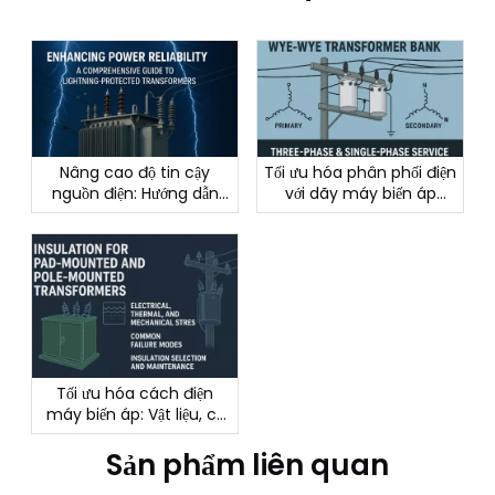
Nâng cao độ tin cậy
Tối ưu hóa phân phối điện
nguồn điện: Hướng dẫn
với dãy máy biến áp
toàn diện về máy biến áp
Wye–Wye: Thiết kế, hiệu
chống sét
suất và ứng dụng
Tối ưu hóa cách điện
máy biến áp: Vật liệu, cơ
chế và bảo trì
Sản phẩm liên quan