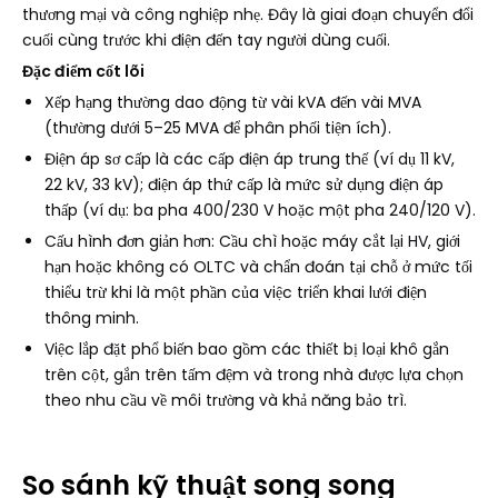
thương mại và công nghiệp nhẹ. Đây là giai đoạn chuyển đổi
cuối cùng trước khi điện đến tay người dùng cuối.
Đặc điểm cốt lõi
Xếp hạng thường dao động từ vài kVA đến vài MVA
(thường dưới 5–25 MVA để phân phối tiện ích).
Điện áp sơ cấp là các cấp điện áp trung thế (ví dụ 11 kV,
22 kV, 33 kV); điện áp thứ cấp là mức sử dụng điện áp
thấp (ví dụ: ba pha 400/230 V hoặc một pha 240/120 V).
Cấu hình đơn giản hơn: Cầu chì hoặc máy cắt lại HV, giới
hạn hoặc không có OLTC và chẩn đoán tại chỗ ở mức tối
thiểu trừ khi là một phần của việc triển khai lưới điện
thông minh.
Việc lắp đặt phổ biến bao gồm các thiết bị loại khô gắn
trên cột, gắn trên tấm đệm và trong nhà được lựa chọn
theo nhu cầu về môi trường và khả năng bảo trì.
So sánh kỹ thuật song song