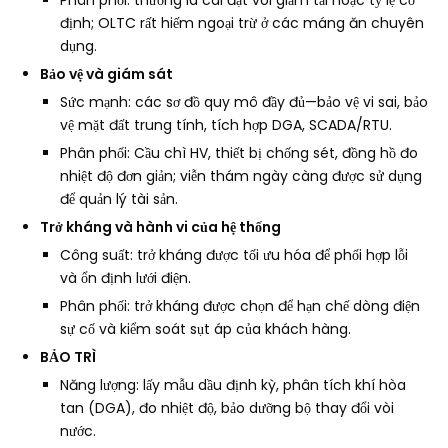
Phân phối: thường là cài đặt vòi giảm tải hoặc tỷ lệ cố
định; OLTC rất hiếm ngoại trừ ở các máng ăn chuyên
dụng.
Bảo vệ và giám sát
Sức mạnh: các sơ đồ quy mô đầy đủ—bảo vệ vi sai, bảo
vệ mặt đất trung tính, tích hợp DGA, SCADA/RTU.
Phân phối: Cầu chì HV, thiết bị chống sét, đồng hồ đo
nhiệt độ đơn giản; viễn thám ngày càng được sử dụng
để quản lý tài sản.
Trở kháng và hành vi của hệ thống
Công suất: trở kháng được tối ưu hóa để phối hợp lỗi
và ổn định lưới điện.
Phân phối: trở kháng được chọn để hạn chế dòng điện
sự cố và kiểm soát sụt áp của khách hàng.
BẢO TRÌ
Năng lượng: lấy mẫu dầu định kỳ, phân tích khí hòa
tan (DGA), đo nhiệt độ, bảo dưỡng bộ thay đổi vòi
nước.