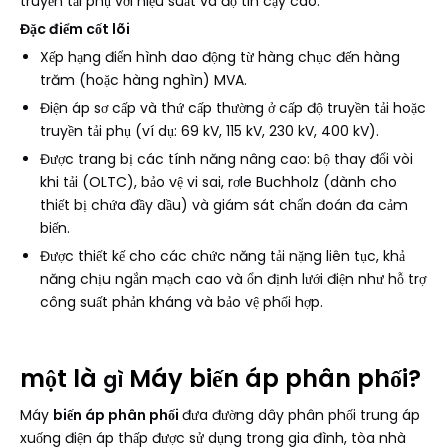
truyền tải phụ với hiệu suất và độ tin cậy cao.
Đặc điểm cốt lõi
Xếp hạng điển hình dao động từ hàng chục đến hàng
trăm (hoặc hàng nghìn) MVA.
Điện áp sơ cấp và thứ cấp thường ở cấp độ truyền tải hoặc
truyền tải phụ (ví dụ: 69 kV, 115 kV, 230 kV, 400 kV).
Được trang bị các tính năng nâng cao: bộ thay đổi vòi
khi tải (OLTC), bảo vệ vi sai, rơle Buchholz (dành cho
thiết bị chứa đầy dầu) và giám sát chẩn đoán đa cảm
biến.
Được thiết kế cho các chức năng tải nặng liên tục, khả
năng chịu ngắn mạch cao và ổn định lưới điện như hỗ trợ
công suất phản kháng và bảo vệ phối hợp.
một là
Máy biến áp phân phối
?
gì
Máy
biến áp phân phối
đưa đường dây phân phối trung áp
xuống điện áp thấp được sử dụng trong gia đình, tòa nhà