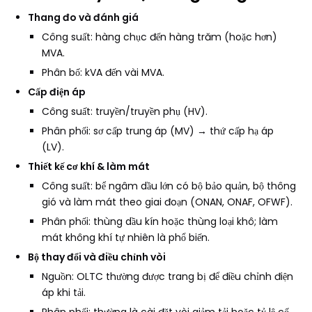
Thang đo và đánh giá
Công suất: hàng chục đến hàng trăm (hoặc hơn)
MVA.
Phân bố: kVA đến vài MVA.
Cấp điện áp
Công suất: truyền/truyền phụ (HV).
Phân phối: sơ cấp trung áp (MV) → thứ cấp hạ áp
(LV).
Thiết kế cơ khí & làm mát
Công suất: bể ngâm dầu lớn có bộ bảo quản, bộ thông
gió và làm mát theo giai đoạn (ONAN, ONAF, OFWF).
Phân phối: thùng dầu kín hoặc thùng loại khô; làm
mát không khí tự nhiên là phổ biến.
Bộ thay đổi và điều chỉnh vòi
Nguồn: OLTC thường được trang bị để điều chỉnh điện
áp khi tải.