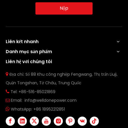
Nộp
Liên kết nhanh
Danh mục sản phẩm
Liên hệ với chúng tôi
Địa chỉ: Số 88 Khu công nghiệp Fengwang, Thị trấn Liuji,

Quận Tongshan, Từ Châu, Trung Quốc
Tel: +86-516-85021869

Email:
info@welldonepower.com

WhatsApp:
+86 18952212851
