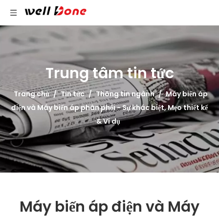
Trung tâm tin tức
Trang chủ
/
Tin tức
/
Thông tin ngành
/
Máy biến áp
điện và Máy biến áp phân phối - Sự khác biệt, Mẹo thiết kế
& Ví dụ
Máy biến áp điện và Máy