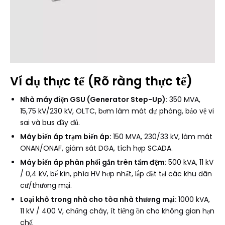
Ví dụ thực tế (Rõ ràng thực tế)
Nhà máy điện GSU (Generator Step-Up):
350 MVA,
15,75 kV/230 kV, OLTC, bơm làm mát dự phòng, bảo vệ vi
sai và bus đầy đủ.
Máy biến áp trạm biến áp:
150 MVA, 230/33 kV, làm mát
ONAN/ONAF, giám sát DGA, tích hợp SCADA.
Máy biến áp phân phối gắn trên tấm đệm:
500 kVA, 11 kV
/ 0,4 kV, bể kín, phía HV hợp nhất, lắp đặt tại các khu dân
cư/thương mại.
Loại khô trong nhà cho tòa nhà thương mại:
1000 kVA,
11 kV / 400 V, chống cháy, ít tiếng ồn cho không gian hạn
chế.