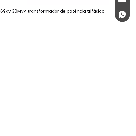
69KV 30MVA transformador de potência trifásico
+86 189