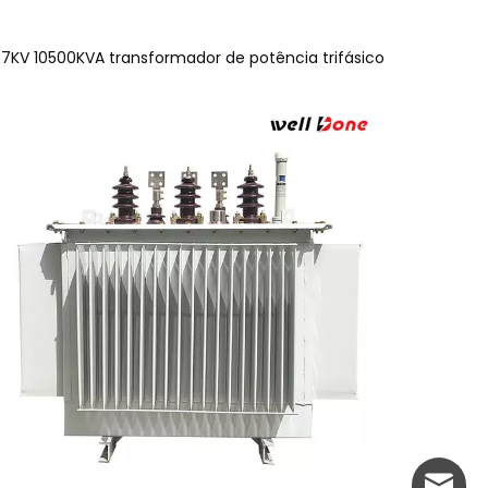
7KV 10500KVA transformador de potência trifásico
info@w