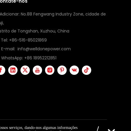
ontate-nos
Adicionar: No.88 Fengwang Industry Zone, cidade de
ji,
istrito de Tongshan, Xuzhou, China
Tel: +86-516-85021869
E-mail:
info@welldonepower.com
WhatsApp:
+86 18952212851
nossos serviços, dando-nos algumas informações