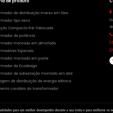
ia de produto
C

rmador de distribuição imerso em óleo
Liu
rmador tipo seco
d
ação Compacta Pré-fabricada

rmador de potência

ormador montado em almofada

rmadores Especiais
ormador montado em poste
rmador de Ecodesign
rmador de subestação montado em skid
agem de distribuição de energia elétrica
ento corolário do transformador
onalidades para um melhor desempenho durante a sua visita e para melhorar os 