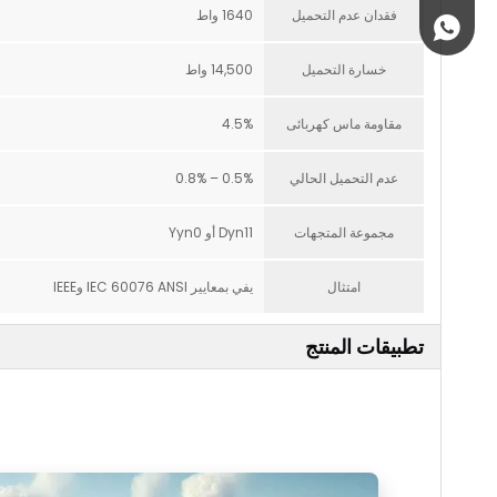
فقدان عدم التحميل
1640 واط
+86 18952212851
خسارة التحميل
14,500 واط
مقاومة ماس كهربائى
4.5%
عدم التحميل الحالي
0.5% – 0.8%
مجموعة المتجهات
Dyn11 أو Yyn0
امتثال
يفي بمعايير IEC 60076 ANSI وIEEE
تطبيقات المنتج
ا