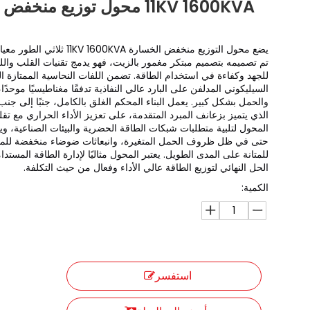
11KV 1600KVA محول توزيع منخفض الخسارة ثلاثي الطور
يضع محول التوزيع منخفض الخسارة A
تم تصميمه بتصميم مبتكر مغمور بالزيت، فهو يدمج تقنيات القلب والل
للجهد وكفاءة في استخدام الطاقة. تضمن اللفات النحاسية الممتازة ال
السيليكوني المدلفن على البارد عالي النفاذية تدفقًا مغناطيسيًا موحد
والحمل بشكل كبير. يعمل البناء المحكم الغلق بالكامل، جنبًا إلى جنب 
الذي يتميز بزعانف المبرد المتقدمة، على تعزيز الأداء الحراري مع تقل
المحول لتلبية متطلبات شبكات الطاقة الحضرية والبيئات الصناعية، ويوفر 
حتى في ظل ظروف الحمل المتغيرة، وانبعاثات ضوضاء منخفضة للمن
للمتانة على المدى الطويل. يعتبر المحول مثاليًا لإدارة الطاقة المستد
الحل النهائي لتوزيع الطاقة عالي الأداء وفعال من حيث التكلفة.
الكمية:
استفسر