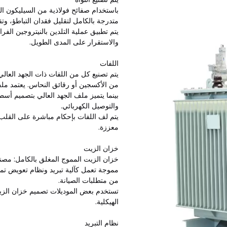
باستخدام صفائح فولاذية من السيليكون المد
متدرجة بالكامل لتقليل فقدان التباطؤ، وت
يتم تطبيق عملية التلدين بالنيتروجين الفرا
والاستقرار على المدى الطويل.
اللفات
من الأكسجين أو رقائق النحاس. يعتمد ملف 
بينما يتميز ملف الجهد العالي بتصميم أس
والتوصيل الكهربائي.
يتم لف اللفات بإحكام مباشرة على القلب،
معززة.
خزان الزيت
خزان الزيت المموج المغلق بالكامل: مص
مموجة تعمل كآلية تبريد ونظام تعويض تم
من متطلبات الصيانة.
تستخدم بعض الموديلات تصميم خزان الزيت 
الهيكلية.
نظام التبريد