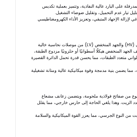
رفلة على البارد عالية النفاذية، وتتميز بعملية تكديس
قليل تيار عدم التحميل، وتقليل ضوضاء التشغيل.
غي لإزالة الإجهاد المتبقي، وتعزيز الأداء الكهرومغناطيسي
يتم تصنيع كل من اللفات ذات الجهد العالي (HV) والجهد المنخفض (LV) من موصلات نحاسية خالية
الجهد المنخفض هيكلًا أسطوانيًا أو حلزونيًا مزدوج الطبقة،
طواني متعدد الطبقات، مما يحسن قدرة تحمل الدائرة القصيرة
 مما يضمن بنية مدمجة وقوة ميكانيكية عالية ومتانة تشغيلية
نوع من صفائح فولاذية ملحومة، ويتضمن زعانف مشعاع
دد الزيت. وهذا يلغي الحاجة إلى حارس خارجي، مما يقلل
من النوع الجرسي، مما يعزز القوة الميكانيكية والسلامة