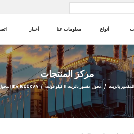
ت
أنواع
معلومات عنا
أخبار
اتصل
مركز المنتجات
المغمور بالزيت
/
محول مغمور بالزيت 11 كيلو فولت
/
11KV 1600KVA محول توزيع منخفض الخسارة ثلاثي الطور