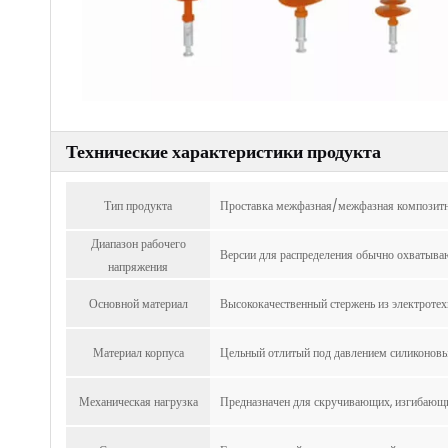
Технические характеристики продукта
Тип продукта
Проставка межфазная/межфазная композитн
Диапазон рабочего
Версии для распределения обычно охватываю
напряжения
Основной материал
Высококачественный стержень из электротех
Материал корпуса
Цельный отлитый под давлением силиконовый
Механическая нагрузка
Предназначен для скручивающих, изгибающи