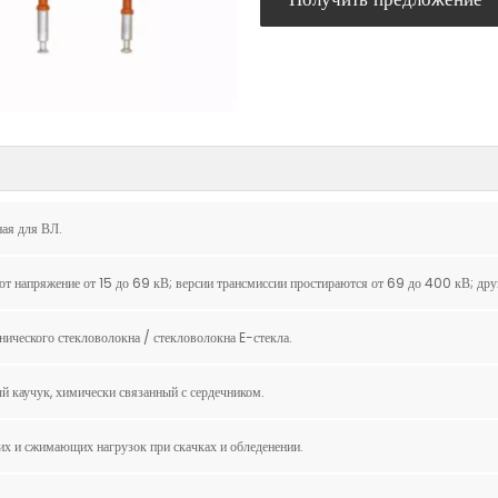
ая для ВЛ.
т напряжение от 15 до 69 кВ; версии трансмиссии простираются от 69 до 400 кВ; дру
нического стекловолокна / стекловолокна E-стекла.
 каучук, химически связанный с сердечником.
х и сжимающих нагрузок при скачках и обледенении.