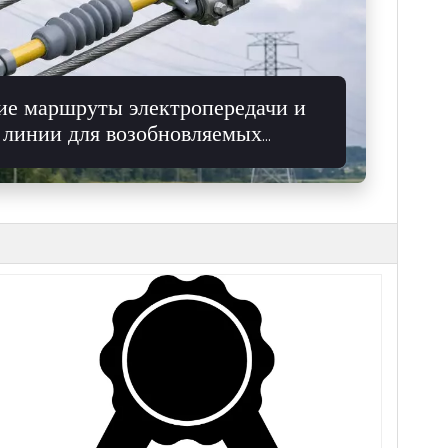
ие маршруты электропередачи и
 линии для возобновляемых
 движения имеет решающее значение для
гии.
сти обслуживания в широких пределах.