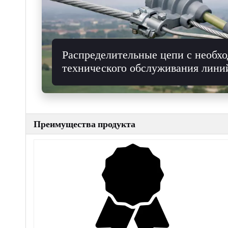
Распределительные цепи с необх
технического обслуживания лини
особенно там, где установка должна выполнять
напряжением
инструментов «горячей линии», вертолета или 
Преимущества продукта