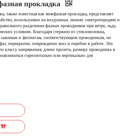
фазная прокладка
а, также известная как межфазная прокладка, представляет
ойство, используемое на воздушных линиях электропередачи и
правильного разделения фазных проводников при ветре, льду,
еских условиях. Благодаря стержню из стекловолокна,
, зажимам и фитингам, соответствующим проводникам, он
фаз, перекрытие, повреждение жил и перебои в работе. Эти
о классу напряжения, длине пролета, размеру проводника и
анавливаться горизонтально или вертикально для