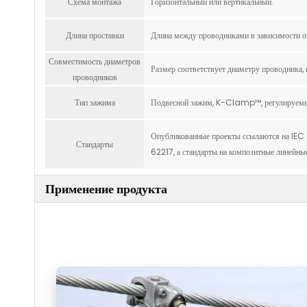
Схема монтажа
Горизонтальный или вертикальный.
Длина проставки
Длина между проводниками в зависимости от
Совместимость диаметров
Размер соответствует диаметру проводника, 
проводников
Тип зажима
Подвесной зажим, K-Clamp™, регулируемый 
Опубликованные проекты ссылаются на IEC 
Стандарты
62217, а стандарты на композитные линейны
Применение продукта