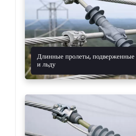
Длинные пролеты, подверженные 
и льду
где приближение и скачок проводника могут пр
пробою.