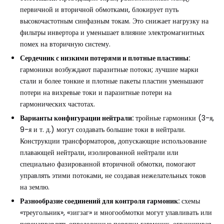
первичной и вторичной обмотками, блокирует путь
высокочастотным синфазным токам. Это снижает нагрузку на
фильтры инвертора и уменьшает влияние электромагнитных
помех на вторичную систему.
Сердечник с низкими потерями и плотные пластины:
гармоники возбуждают паразитные потоки; лучшие марки
стали и более тонкие и плотные пакеты пластин уменьшают
потери на вихревые токи и паразитные потери на
гармонических частотах.
Варианты конфигурации нейтрали:
тройные гармоники (3-я,
9-я и т. д.) могут создавать большие токи в нейтрали.
Конструкции трансформаторов, допускающие использование
плавающей нейтрали, изолированной нейтрали или
специально фазированной вторичной обмотки, помогают
управлять этими потоками, не создавая нежелательных токов
на землю.
Разнообразие соединений для контроля гармоник:
схемы
«треугольник», «зигзаг» и многообмотки могут улавливать или
перенаправлять определенные порядки гармоник, ограничивая