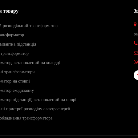
я товару
З

 розподільний трансформатор
ра
рансформатор

омпактна підстанція
 трансформатор

матор, встановлений на колодці

ні трансформатори
матор на стовпі
рматор екодизайну
матор підстанції, встановлений на опорі
ьні пристрої розподілу електроенергії
обладнання трансформатора