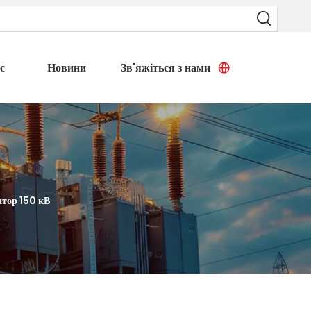
с
Новини
Зв'яжіться з нами
тор 150 кВ