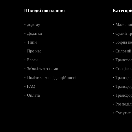
Швидкі посилання
Категорі
додому
Масляний
Додатки
Сухий т
Типи
Збірна к
Про нас
Силовий
Блоги
Трансфор
Зв'яжіться з нами
Спеціаль
Політика конфіденційності
Трансфор
FAQ
Трансфо
Оплата
Трансфор
Розподіл
Супутнє 