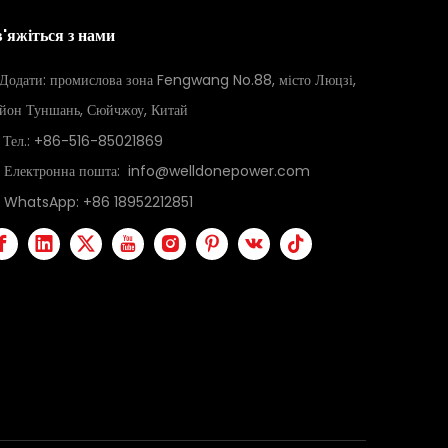
в'яжіться з нами
Додати: промислова зона Fengwang No.88, місто Люцзі,
йон Туншань, Сюйчжоу, Китай
Тел.: +86-516-85021869
Електронна пошта:
info@welldonepower.com
WhatsApp:
+86 18952212851