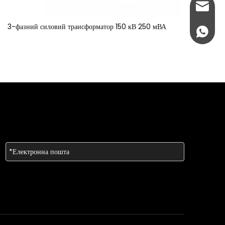
info@w
3-фазний силовий трансформатор 150 кВ 250 мВА
+86 189