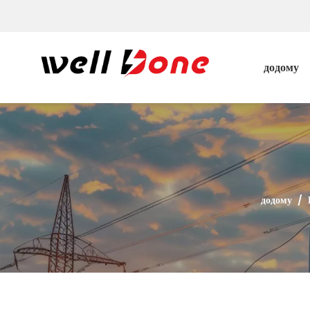
додому
додому
/