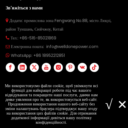
Зв'яжіться з нами
Додати: промислова зона Fengwang No.88, місто Люцзі,

район Туншань, Сюйчжоу, Китай
Тел.: +86-516-85021869

Електронна пошта:
info@welldonepower.com

WhatsApp:
+86 18952212851

Ми використовуємо файли cookie, щоб увімкнути всі
функції для найкращої роботи під час вашого
відвідування та покращити наші послуги, даючи нам
Авторське право ©
2026
Xuzhou Welldone Power
×
√
деяке уявлення про те, як використовується веб-сайт.
Technology Co., Ltd. Усі права захищено.
Карта сайту
Продовження використання нашого веб-сайту без
зміни налаштувань браузера підтверджує вашу згоду
на використання цих файлів cookie. Для отримання
додаткової інформації дивіться нашу політику
info@welldonepower.com
+86 18952212851
конфіденційності.