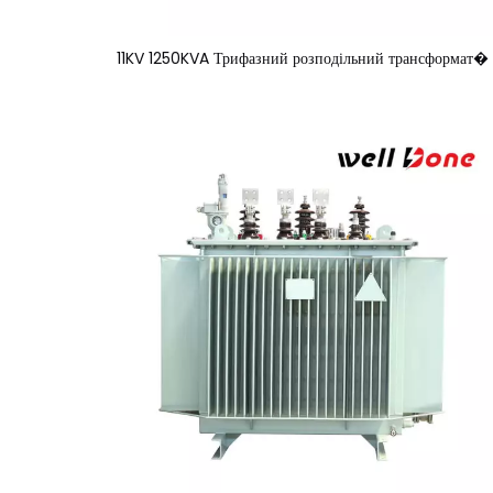
11KV 1250KVA Трифазний розподільний трансформат�