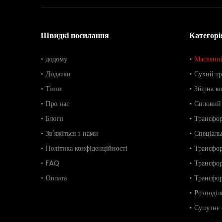
Швидкі посилання
Категорі
додому
Масляний
Додатки
Сухий т
Типи
Збірна к
Про нас
Силовий
Блоги
Трансфор
Зв'яжіться з нами
Спеціаль
Політика конфіденційності
Трансфор
FAQ
Трансфо
Оплата
Трансфор
Розподіл
Супутнє 