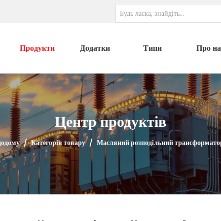
Продукти
Додатки
Типи
Про на
Центр продуктів
додому
/
Категорія товару
/
Масляний розподільний трансформато