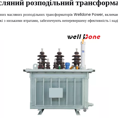
ляний розподільний трансформ
них масляних розподільних трансформаторів Welldone Power, включаючи 
і з низькими втратами, забезпечують неперевершену ефективність і наді