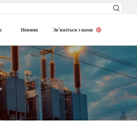
с
Новини
Зв'яжіться з нами
р