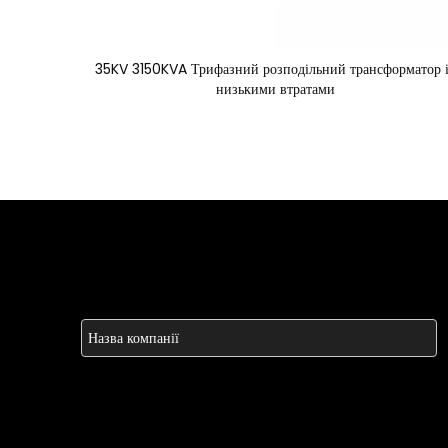
35KV 3150KVA Трифазний розподільний трансформатор 
низькими втратами