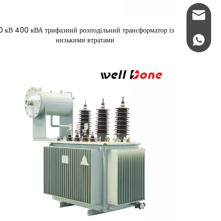
info@w
0 кВ 400 кВА трифазний розподільний трансформатор із
низькими втратами
+86 189