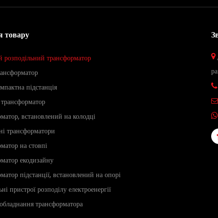
я товару
З

 розподільний трансформатор
ра
рансформатор

омпактна підстанція
 трансформатор

матор, встановлений на колодці

ні трансформатори
матор на стовпі
рматор екодизайну
матор підстанції, встановлений на опорі
ьні пристрої розподілу електроенергії
обладнання трансформатора