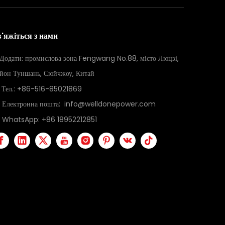
в'яжіться з нами
Додати: промислова зона Fengwang No.88, місто Люцзі,
йон Туншань, Сюйчжоу, Китай
Тел.: +86-516-85021869
Електронна пошта:
info@welldonepower.com
WhatsApp:
+86 18952212851