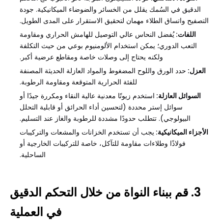
الدقيق في السُمك يقلل من الخسائر والضوضاء الميكانيكية. جودة
التصفيح واتساق الطلاء مهمان لتحقيق الاستقرار على المدى الطويل.
اللفات:
يُفضل النحاس عالي التوصيل للهامش الحراري ومقاومة
التعب الدوري؛ يمكن استخدام الألومنيوم بوعي من حيث التكلفة
ولكنه يحتاج إلى وصلات خاصة ومقاطع عرضية أكبر.
العزل:
حدد الورق واللوح المضغوط والمواد العازلة الحديثة المصنفة
للفئة الحرارية المتوقعة ومقاومة الرطوبة.
السوائل العازلة:
استخدم زيوتًا معدنية عالية النقاء ومكررة جيدًا أو
سوائل إستر محددة (لتحسين أداء الحرائق أو قابلية التحلل
البيولوجي). تتطلب حدودًا مشددة للرطوبة والغاز عند التسليم.
الأجزاء الميكانيكية:
يجب أن تستخدم الخزانات والمشعات والتركيبات
فولاذًا وطلاءات مقاومة للتآكل، خاصة للتركيبات الخارجية أو
الساحلية.
3. قم ببناء النواة من خلال التحكم الدقيق
في العملية