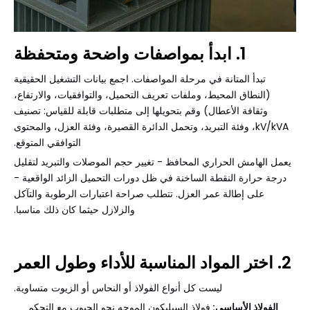
1. ابدأ بمواصفات واضحة ومتحفظة
تبدأ المتانة في مرحلة المواصفات. اجمع بيانات التشغيل الحقيقية
(النطاق المحيط، وملفات تعريف التحميل، والتوافقيات، والارتفاع،
وثقافة الأعطال) وقم بتحويلها إلى متطلبات قابلة للقياس: تصنيف
kV/kVA، وفئة التبريد، وتحمل الدائرة القصيرة، وفئة العزل، والمحتوى
التوافقي المتوقع.
يعمل الهامش الحراري المحافظ - تغيير حجم الموصلات والتبريد لتقليل
درجة حرارة النقطة الساخنة في ظل دورات التحميل الزائد الواقعية -
على إطالة عمر العزل. تتطلب صراحة اعتبارات الرطوبة والتآكل
والزلازل حيثما كان ذلك مناسبا.
2. اختر المواد المناسبة للأداء وطول العمر
ليست كل أنواع الفولاذ أو النحاس أو الزيوت متساوية.
الفولاذ الأساسي:
فولاذ السيليكون الموجه نحو الحبوب مع التحكم