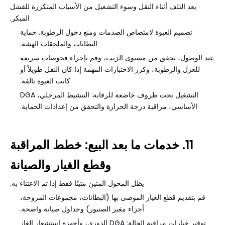
يعد التلف أثناء النقل وسوء التشغيل من الأسباب المتكررة للفشل
المبكر.
تصميم العبوة لامتصاص الصدمات ومنع دخول الرطوبة. حماية
البطانات والملحقات الهشة.
عند الوصول، تحقق من مستوى الزيت، وقم بإجراء فحوصات سريعة
للعزل والرطوبة، وكرر الاختبارات المهمة إذا كان النقل طويلاً أو
كانت العبوة تالفة.
التشغيل تحت ظروف خاضعة للرقابة: التنشيط المرحلي، DGA
الأساسي، مراقبة درجة الحرارة والتحقق من إعدادات الحماية.
11. خدمات ما بعد البيع: خطط المراقبة
وقطع الغيار والصيانة
يظل المحول المتين متينًا فقط إذا تم الاعتناء به.
قم بتقديم قطع الغيار الموصى بها (البطانات، مجموعات المروحة،
أجزاء مغير الصنبور) وجداول صيانة واضحة.
توفير خيارات مراقبة الحالة: DGA الدوري، وأجهزة استشعار الغاز