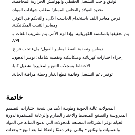
توثيق واجب التشغيل الحقيقي والهوامش الحرارية المحافظة.
تحديد الفولاذ والنحاس الممتاز؛ تتطلب شهادات المواد.
فرض معايير اللف باستخدام الحاسب الآلي، والتحكم في التوتر،
ومعايير التثبيت الميكانيكية.
يتم تجفيفها بالمكنسة الكهربائية، وإذا لزم الأمر، يتم تشريب اللفات بـ
VPI.
ديغاس وتصفية النفط لمعايير القبول؛ ملء تحت فراغ.
إجراء اختبارات كهربائية وميكانيكية ونفطية شاملة؛ توفير الدهون.
الاحتفاظ بسجلات التتبع والمعايرة؛ تشغيل كابا.
توفير دعم التشغيل وقائمة قطع الغيار وخطة مراقبة الحالة.
خاتمة
المحولات عالية الجودة وطويلة الأمد هي نتيجة اختيارات التصميم
المدروسة والتصنيع المنضبط والاختبار الصارم والرعاية المستمرة لدورة
الحياة.
توفر الشركات المصنعة للمحولات
التي تدمج المتانة في المواد
والعمليات والوثائق - والتي توفر دعمًا واضحًا لما بعد البيع - وحدات