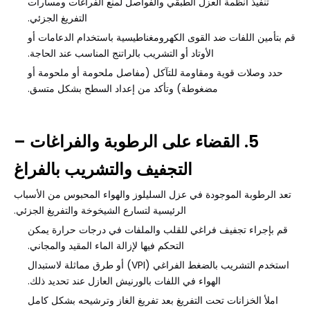
تنفيذ أنظمة العزل الطبقي والفواصل لمنع الفراغات ومسارات
التفريغ الجزئي.
قم بتأمين اللفات ضد القوى الكهرومغناطيسية باستخدام الدعامات أو
الأوتاد أو التشريب بالراتنج المناسب عند الحاجة.
حدد وصلات قوية ومقاومة للتآكل (مفاصل ملحومة أو ملحومة أو
مضغوطة) وتأكد من إعداد السطح بشكل متسق.
5. القضاء على الرطوبة والفراغات –
التجفيف والتشريب بالفراغ
تعد الرطوبة الموجودة في عزل السليلوز والهواء المحبوس من الأسباب
الرئيسية لتسارع الشيخوخة والتفريغ الجزئي.
قم بإجراء تجفيف فراغي للقلب والملفات في درجات حرارة يمكن
التحكم فيها لإزالة الماء المقيد والمجاني.
استخدم التشريب بالضغط الفراغي (VPI) أو طرق مماثلة لاستبدال
الهواء في اللفات بالورنيش العازل عند تحديد ذلك.
املأ الخزانات تحت التفريغ بعد تفريغ الغاز وترشيحه بشكل كامل