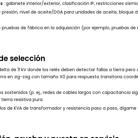
es
: gabinete interior/exterior, clasificación IP, restricciones sís
 de presión, nivel de aceite/DGA para unidades de aceite, bloque
pruebas de fábrica en la adquisición (por ejemplo, pruebas de ru
de selección
ta de 11 kV donde los relés deben detectar fallas a tierra pero d
ierra en zig-zag con tamaño X0 para respuesta transitoria coo
sostenidos (p. ej., redes de cables largos con capacitancia sign
ierra resistiva pura.
os de KVA de transformador y resistencia paso a paso, dígame el