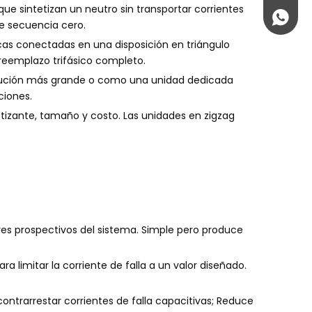
ue sintetizan un neutro sin transportar corrientes
+86 189
e secuencia cero.
cas conectadas en una disposición en triángulo
reemplazo trifásico completo.
ibución más grande o como una unidad dedicada
ciones.
izante, tamaño y costo. Las unidades en zigzag
lores prospectivos del sistema. Simple pero produce
a limitar la corriente de falla a un valor diseñado.
contrarrestar corrientes de falla capacitivas; Reduce