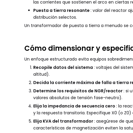
las corrientes que sostienen el arco en ciertas r
Puesta a tierra resonante
: valor del reactor a
distribución selectos.
Un transformador de puesta a tierra a menudo se comb
Cómo dimensionar y especific
Un enfoque estructurado evita equipos sobredimens
Recopile datos del sistema
: voltajes del sist
altitud).
Decida la corriente máxima de falla a tierra 
Determine los requisitos de NGR/reactor
: si 
valores absolutos de tensión fase-neutro).
Elija la impedancia de secuencia cero
: la rea
y la respuesta transitoria. Especifique X0 (o Z0
Elija KVA del transformador
: asegúrese de que
características de magnetización eviten la satur