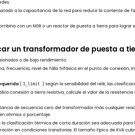
edes.
justado a la capacitancia de la red para reducir la corriente de f
ina con un NGR o un reactor de puesta a tierra para lograr el p
ar un transformador de puesta a tie
ionados o de bajo rendimiento:
ema, frecuencia, nivel de falla trifásica en el punto de conexión,
requerida
(
) según la sensibilidad del relé, las clasific
I_limit
utiliza conexión a tierra resistiva, calcule el valor de la resistencia
ctancia de secuencia cero del transformador más cualquier reacto
) en ohmios o porcentaje.
 la clasificación térmica de corta duración sea adecuada para l
ación en condiciones transitorias. El tamaño típico de KVA cubre 