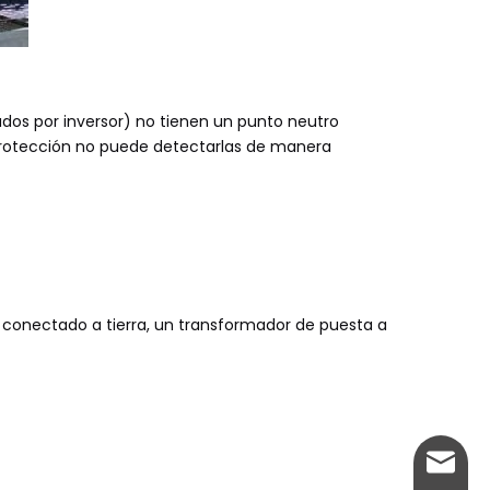
ados por inversor) no tienen un punto neutro
e protección no puede detectarlas de manera
ro conectado a tierra, un transformador de puesta a
info@w