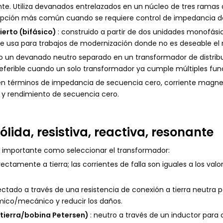
te. Utiliza devanados entrelazados en un núcleo de tres ramas q
 opción más común cuando se requiere control de impedancia d
ierto (bifásico)
: construido a partir de dos unidades monofási
e usa para trabajos de modernización donde no es deseable el 
mo un devanado neutro separado en un transformador de distr
referible cuando un solo transformador ya cumple múltiples fun
n términos de impedancia de secuencia cero, corriente magnet
d y rendimiento de secuencia cero.
sólida, resistiva, reactiva, resonante
an importante como seleccionar el transformador:
ectamente a tierra; las corrientes de falla son iguales a los va
ctado a través de una resistencia de conexión a tierra neutra par
rmico/mecánico y reducir los daños.
a tierra/bobina Petersen)
: neutro a través de un inductor para 