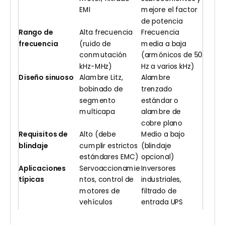
EMI
mejore el factor
de potencia
Rango de
Alta frecuencia
Frecuencia
frecuencia
(ruido de
media a baja
conmutación
(armónicos de 50
kHz-MHz)
Hz a varios kHz)
Diseño sinuoso
Alambre Litz,
Alambre
bobinado de
trenzado
segmento
estándar o
multicapa
alambre de
cobre plano
Requisitos de
Alto (debe
Medio a bajo
blindaje
cumplir estrictos
(blindaje
estándares EMC)
opcional)
Aplicaciones
Servoaccionamie
Inversores
típicas
ntos, control de
industriales,
motores de
filtrado de
vehículos
entrada UPS
eléctricos