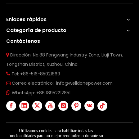
Enlaces rápidos
Categoría de producto
Contáctenos
Dirección: No.88 Fengwang Industry Zone, Liuji Town,

Tongshan District, Xuzhou, China
Tel: +86-516-85021869

Correo electrónico:
info@welldonepower.com

WhatsApp:
+86 18952212851

Utilizamos cookies para habilitar todas las
funcionalidades para un mejor rendimiento durante su
Copyright ©
2026
Xuzhou Welldone Power Technology