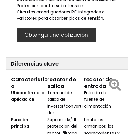
Protección contra sobretensión
Circuitos amortiguadores RC integrados o
varistores para absorber picos de tensión.
Obtenga una cotización
Diferencias clave
Característic
reactor de
reactor de
a
salida
entrada
Ubicación de la
Terminal de
Entrada de
aplicación
salida del
fuente de
inversor/converti
alimentación
dor
Función
Suprimir dv/dt,
Limite los
principal
protección del
armónicos, las
motor, filtrado
sobrecorrientes y