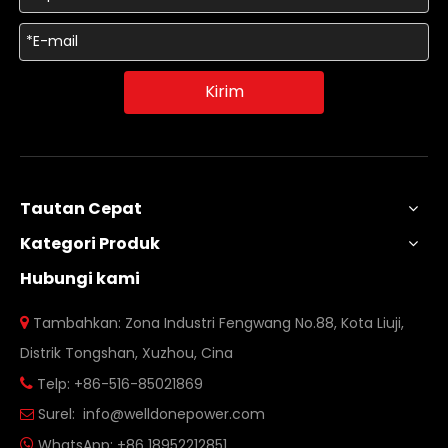
Kirim
Tautan Cepat
Kategori Produk
Hubungi kami
Tambahkan: Zona Industri Fengwang No.88, Kota Liuji,

Distrik Tongshan, Xuzhou, Cina
Telp: +86-516-85021869

Surel:
info@welldonepower.com

WhatsApp:
+86 18952212851
