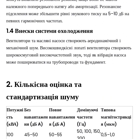
належного попереднього натягу або амортизації. Резонансне
підсилення може збільшити рівні звукового тиску на 5–10 дБ на
певних гармонічних частотах.
1.4 Внески системи охолодження
Вентилятори та масляні насоси створюють аеродинамічний і
механічний шум. Високошвидкісні лопаті вентилятора створюють
широкосмуговий високочастотний звук, тоді як вібрація насоса
може поширюватися на трубопроводи та фундамент.
2. Кількісна оцінка та
стандартизація шуму
Потужні
Без
Повне
Домінуючі
Типова
сть
навантажен
навантаженн
частоти
магнітострикці
(кВА)
ня (дБ A)
я (дБ A)
(Гц)
я (мкм)
50, 100, 150,
100
45–50
50–55
0,5–1,0
200