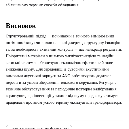
збільшеному терміну служби обладнання.
Висновок
Структурований підхід — починаючи з точного вимірювання,
потім пом’якшуючи вплив на рівні джерела, структурну ізоляцію
та, за необхідності, активний контроль — дає найкращі результати.
Пріоритетні матеріали з низькою магнітострикцією та надійні
затискні системи забезпечують економічно ефективне базове
зниження шуму. Для середовищ із суворими акустичними
вимогами акустичні корпуси та ANC забезпечують додаткові
переваги за умови збереження теплового керування. Регулярне
технічне обслуговування та періодичне повторне калібрування
гарантують, що інвестиції у захист від шуму продовжуватимуть
працювати протягом усього терміну експлуатації трансформатора.
шумозаглушення трансформатора