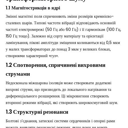
1.1 Магнітострикція в ядрі
Змінні магнітні поля спричиняють зміни розмірів кремнієво-
сталевих шарів. Типові частоти вібрації відповідають основній
частоті електромережі (50 Гц або 60 Гц) і її гармонікам (100 Гц,
150 Гц тощо). Залежно від сорту матеріалу та орієнтації
ламінування, пікові амплітуди зміщення коливаються від 0,5 мкм
у малих трансформаторах до понад 3 мкм у великих блоках,
створюючи характерний «гул».
1.2 Спотворення, спричинені вихровими
струмами
Недосконала міжшарова ізоляція може створювати додаткові
вихрові струми, що призводить до локального нагрівання та
диференціального розширення. Ці мікровигини створюють
вторинні режими вібрації, які створюють широкосмуговий шум.
1.3 Структурні резонанси
Болтові з’єднання, затискні системи сердечників і опорні рами
можуть виявляти резонансні режими, якщо вони не мають