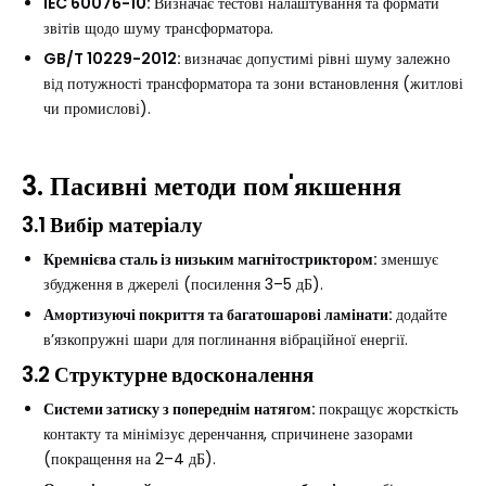
IEC 60076-10:
Визначає тестові налаштування та формати
звітів щодо шуму трансформатора.
GB/T 10229-2012:
визначає допустимі рівні шуму залежно
від потужності трансформатора та зони встановлення (житлові
чи промислові).
3. Пасивні методи пом'якшення
3.1 Вибір матеріалу
Кремнієва сталь із низьким магнітостриктором:
зменшує
збудження в джерелі (посилення 3–5 дБ).
Амортизуючі покриття та багатошарові ламінати:
додайте
в’язкопружні шари для поглинання вібраційної енергії.
3.2 Структурне вдосконалення
Системи затиску з попереднім натягом:
покращує жорсткість
контакту та мінімізує деренчання, спричинене зазорами
(покращення на 2–4 дБ).