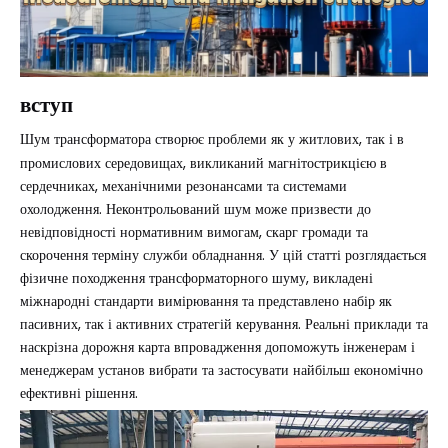
вступ
Шум трансформатора
створює проблеми як у житлових, так і в
промислових середовищах, викликаний магнітострикцією в
сердечниках, механічними резонансами та системами
охолодження. Неконтрольований шум може призвести до
невідповідності нормативним вимогам, скарг громади та
скорочення терміну служби обладнання. У цій статті розглядається
фізичне походження трансформаторного шуму, викладені
міжнародні стандарти вимірювання та представлено набір як
пасивних, так і активних стратегій керування. Реальні приклади та
наскрізна дорожня карта впровадження допоможуть інженерам і
менеджерам установ вибрати та застосувати найбільш економічно
ефективні рішення.