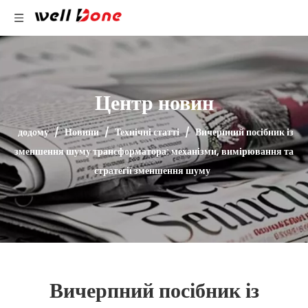
Центр новин
додому
/
Новини
/
Технічні статті
/
Вичерпний посібник із
зменшення шуму трансформатора: механізми, вимірювання та
стратегії зменшення шуму
Вичерпний посібник із