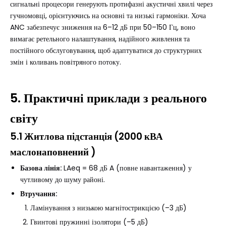
сигнальні процесори генерують протифазні акустичні хвилі через
гучномовці, орієнтуючись на основні та низькі гармоніки. Хоча
ANC забезпечує зниження на 6–12 дБ при 50–150 Гц, воно
вимагає ретельного налаштування, надійного живлення та
постійного обслуговування, щоб адаптуватися до структурних
змін і коливань повітряного потоку.
5. Практичні приклади з реального
світу
5.1 Житлова підстанція
(
2000 кВА
маслонаповнений
)
Базова лінія:
LAeq = 68 дБ A (повне навантаження) у
чутливому до шуму районі.
Втручання:
Ламінування з низькою магнітострикцією (–3 дБ)
Гвинтові пружинні ізолятори (–5 дБ)