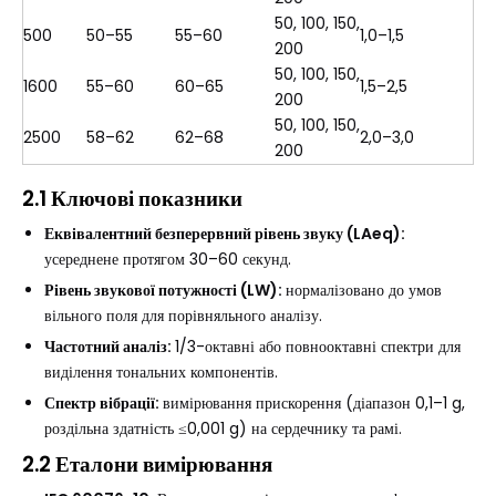
50, 100, 150,
500
50–55
55–60
1,0–1,5
200
50, 100, 150,
1600
55–60
60–65
1,5–2,5
200
50, 100, 150,
2500
58–62
62–68
2,0–3,0
200
2.1 Ключові показники
Еквівалентний безперервний рівень звуку (LAeq):
усереднене протягом 30–60 секунд.
Рівень звукової потужності (LW):
нормалізовано до умов
вільного поля для порівняльного аналізу.
Частотний аналіз:
1/3-октавні або повнооктавні спектри для
виділення тональних компонентів.
Спектр вібрації:
вимірювання прискорення (діапазон 0,1–1 g,
роздільна здатність ≤0,001 g) на сердечнику та рамі.
2.2 Еталони вимірювання