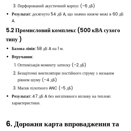
Перфорований акустичний корпус (–6 дБ)
Результат:
досягнуто 54 дБ A, що значно нижче межі в 60 дБ
A.
5.2 Промисловий комплекс
(
500 кВА сухого
типу
)
Базова лінія:
58 дБ A на 1 м.
Втручання:
Оптимізація моменту затиску (–2 дБ)
Безщіточні вентилятори постійного струму з низьким
рівнем шуму (–4 дБ)
Масив пілотного ANC (–5 дБ)
Результат:
47 дБ A без негативного впливу на теплові
характеристики.
6. Дорожня карта впровадження та