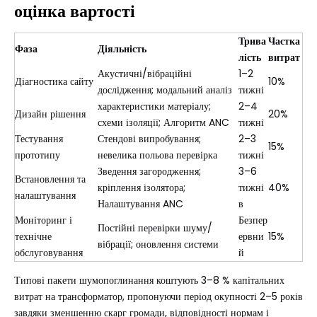
оцінка вартості
Трива
Частка
Фаза
Діяльність
лість
витрат
Акустичні/вібраційні
1–2
Діагностика сайту
10%
дослідження; модальний аналіз
тижні
характеристики матеріалу;
2–4
Дизайн рішення
20%
схеми ізоляції; Алгоритм ANC
тижні
Тестування
Стендові випробування;
2–3
15%
прототипу
невелика польова перевірка
тижні
Зведення загородження;
3–6
Встановлення та
кріплення ізолятора;
тижні
40%
налаштування
Налаштування ANC
в
Моніторинг і
Безпер
Постійні перевірки шуму/
технічне
ервни
15%
вібрації; оновлення системи
обслуговування
й
Типові пакети шумопоглинання коштують 3–8 % капітальних
витрат на трансформатор, пропонуючи період окупності 2–5 років
завдяки зменшенню скарг громади, відповідності нормам і