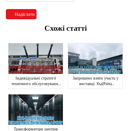
Надіслати
Схожі статті
Індивідуальні стратегії
Запрошено взяти участь у
технічного обслуговування
виставці: Xuzhou
для поширених типів
Welldone Power
трансформаторів зовнішньої
Technology на GPOWER
установки
2025
Трансформатори центрів