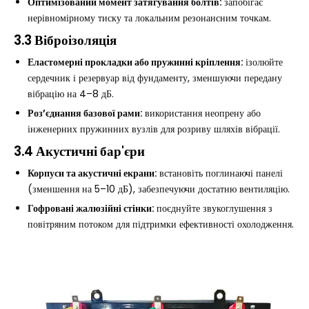
Оптимізований момент затягування болтів:
запобігає
нерівномірному тиску та локальним резонансним точкам.
3.3 Віброізоляція
Еластомерні прокладки або пружинні кріплення:
ізолюйте
сердечник і резервуар від фундаменту, зменшуючи передану
вібрацію на 4–8 дБ.
Роз’єднання базової рами:
використання неопрену або
інженерних пружинних вузлів для розриву шляхів вібрації.
3.4 Акустичні бар'єри
Корпуси та акустичні екрани:
встановіть поглинаючі панелі
(зменшення на 5–10 дБ), забезпечуючи достатню вентиляцію.
Гофровані жалюзійні стінки:
поєднуйте звукоглушення з
повітряним потоком для підтримки ефективності охолодження.