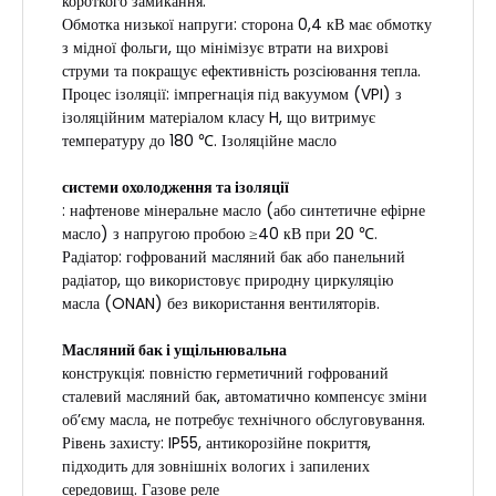
короткого замикання.
Обмотка низької напруги: сторона 0,4 кВ має обмотку
з мідної фольги, що мінімізує втрати на вихрові
струми та покращує ефективність розсіювання тепла.
Процес ізоляції: імпрегнація під вакуумом (VPI) з
ізоляційним матеріалом класу H, що витримує
температуру до 180 ℃. Ізоляційне масло
системи охолодження та ізоляції
: нафтенове мінеральне масло (або синтетичне ефірне
масло) з напругою пробою ≥40 кВ при 20 ℃.
Радіатор: гофрований масляний бак або панельний
радіатор, що використовує природну циркуляцію
масла (ONAN) без використання вентиляторів.
Масляний бак і ущільнювальна
конструкція: повністю герметичний гофрований
сталевий масляний бак, автоматично компенсує зміни
об’єму масла, не потребує технічного обслуговування.
Рівень захисту: IP55, антикорозійне покриття,
підходить для зовнішніх вологих і запилених
середовищ. Газове реле