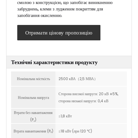
смолою з конструкцією, що запобігає виникненню
забруднень, клеми з лудженим покриттям для
запобігання окисленню.
Отримати цінову пропозицію
Технічні характеристики продукту
Номінальна місткість
2500 кВА（2,5 МВА）
Сторона високої напруги: 20 кВ ±5%,
Номінальна напруга
сторона низької напруги: 0,4 кВ
Втрати без навантаження
≤1,8 кВт
(P₀)
Втрата навантаження (Pₖ)
≤18 кВт (при 120 ℃)