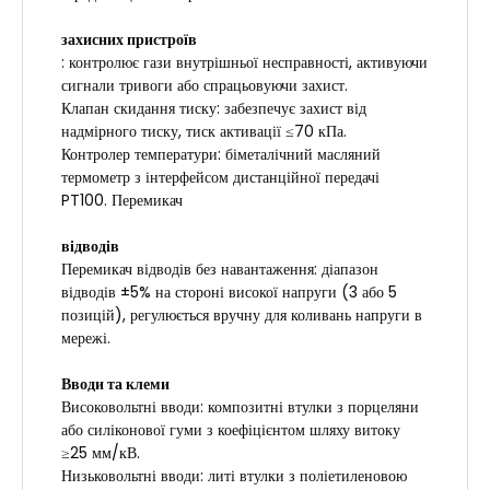
захисних пристроїв
: контролює гази внутрішньої несправності, активуючи
сигнали тривоги або спрацьовуючи захист.
Клапан скидання тиску: забезпечує захист від
надмірного тиску, тиск активації ≤70 кПа.
Контролер температури: біметалічний масляний
термометр з інтерфейсом дистанційної передачі
PT100. Перемикач
відводів
Перемикач відводів без навантаження: діапазон
відводів ±5% на стороні високої напруги (3 або 5
позицій), регулюється вручну для коливань напруги в
мережі.
Вводи та клеми
Високовольтні вводи: композитні втулки з порцеляни
або силіконової гуми з коефіцієнтом шляху витоку
≥25 мм/кВ.
Низьковольтні вводи: литі втулки з поліетиленовою