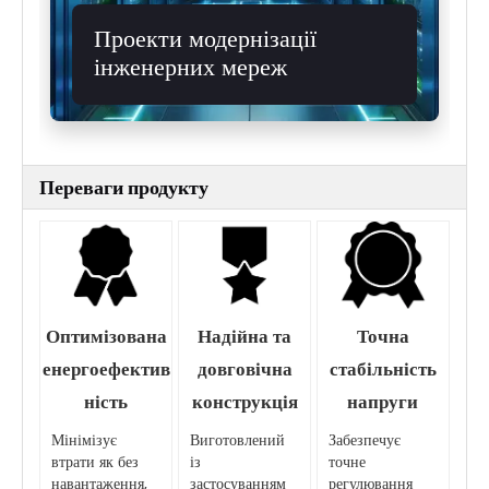
Проекти модернізації
інженерних мереж
Переваги продукту
Оптимізована
Надійна та
Точна
енергоефектив
довговічна
стабільність
ність
конструкція
напруги
Мінімізує
Виготовлений
Забезпечує
втрати як без
із
точне
навантаження,
застосуванням
регулювання