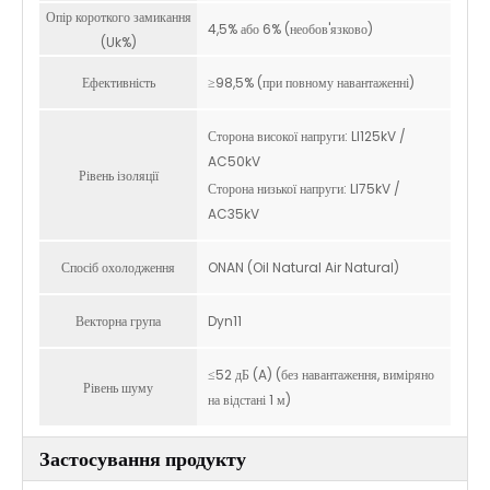
Опір короткого замикання
4,5% або 6% (необов'язково)
(Uk%)
Ефективність
≥98,5% (при повному навантаженні)
Сторона високої напруги: LI125kV /
AC50kV
Рівень ізоляції
Сторона низької напруги: LI75kV /
AC35kV
Спосіб охолодження
ONAN (Oil Natural Air Natural)
Векторна група
Dyn11
≤52 дБ (A) (без навантаження, виміряно
Рівень шуму
на відстані 1 м)
Застосування продукту