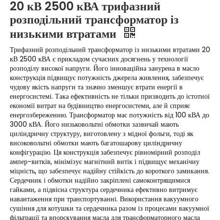
20 кВ 2500 кВА трифазний
розподільний трансформатор із
низькими втратами
Трифазний розподільний трансформатор із низькими втратами 20
кВ 2500 кВА є прикладом сучасних досягнень у технології
розподілу високої напруги. Його інноваційна занурена в масло
конструкція підвищує потужність джерела живлення, забезпечує
чудову якість напруги та значно зменшує втрати енергії в
енергосистемі. Така ефективність не тільки призводить до істотної
економії витрат на будівництво енергосистеми, але й сприяє
енергозбереженню. Трансформатор має потужність від 100 кВА до
3000 кВА. Його низьковольтні обмотки зазвичай мають
циліндричну структуру, виготовлену з мідної фольги, тоді як
високовольтні обмотки мають багатошарову циліндричну
конфігурацію. Ця конструкція забезпечує рівномірний розподіл
ампер-витків, мінімізує магнітний витік і підвищує механічну
міцність, що забезпечує надійну стійкість до короткого замикання.
Сердечник і обмотки надійно закріплені самоконтрящимися
гайками, а підвісна структура сердечника ефективно витримує
навантаження при транспортуванні. Використання вакуумного
сушіння для котушки та сердечника разом із процесами вакуумної
фільтрації та впорскування масла для трансформаторного масла