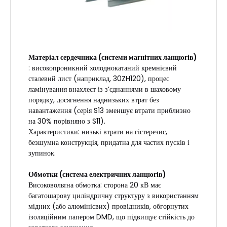
Матеріал сердечника (системи магнітних ланцюгів)
: високопроникний холоднокатаний кремнієвий
сталевий лист (наприклад, 30ZH120), процес
ламінування внахлест із з’єднаннями в шаховому
порядку, досягнення наднизьких втрат без
навантаження (серія S13 зменшує втрати приблизно
на 30% порівняно з S11).
Характеристики: низькі втрати на гістерезис,
безшумна конструкція, придатна для частих пусків і
зупинок.
Обмотки (система електричних ланцюгів)
Високовольтна обмотка: сторона 20 кВ має
багатошарову циліндричну структуру з використанням
мідних (або алюмінієвих) провідників, обгорнутих
ізоляційним папером DMD, що підвищує стійкість до