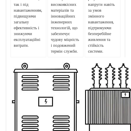
так і під
високоякісних
напруги навіть
навантаженням,
матеріалів та
за умов
підвищуючи
інноваційних
змінного
загальну
інженерних
навантаження,
ефективність і
технологій, що
підтримуючи
знижуючи
забезпечує
безперебійне
експлуатаційні
чудову міцність
живлення та
витрати.
і подовжений
стійкість
термін служби.
системи.