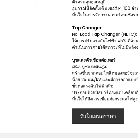
ตัวควบคุมอุณหภูมิ:
อุปกรณ์นี้ติดตั้งเซ็นเซอร์ PT1
มั่นใจในการจัดการความร้อนเชิงรุก
Tap Changer
No-Load Tap Changer (NLTC):
ให้การปรับแรงดันไฟฟ้า ±5% ที่ด้
ดำเนินการภายใต้สภาวะที่ไม่มีพลั
บูชและตัวเชื่อมต่อเทอร์
มินัล บูชแรงดันสูง:
สร้างขึ้นจากคอมโพสิตของพอร์ซเลน
น้อย 25 มม./kV และมีการออกแบบป้
ขั้วต่อแรงดันไฟฟ้าต่ำ:
ประกอบด้วยบัสบาร์ทองแดงเคลือบดีบ
มั่นใจได้ถึงการเชื่อมต่อกระแสไฟสูง
รับใบเสนอราคา