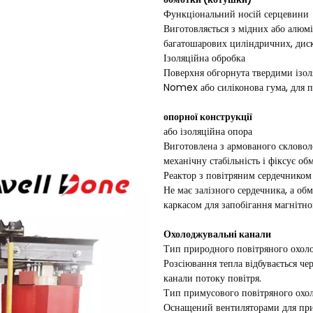
Функціональний носій серцевини
Виготовляється з мідних або алюмі
багатошарових циліндричних, диск
Ізоляційна обробка
Поверхня обгорнута твердими ізол
Nomex або силіконова гума, для пі
опорної конструкції
або ізоляційна опора
Виготовлена ​​з армованого склово
механічну стабільність і фіксує обм
Реактор з повітряним сердечником
Не має залізного сердечника, а о
каркасом для запобігання магнітн
Охолоджувальні канали
Тип природного повітряного охол
Розсіювання тепла відбувається ч
канали потоку повітря.
Тип примусового повітряного охо
Оснащений вентиляторами для прим