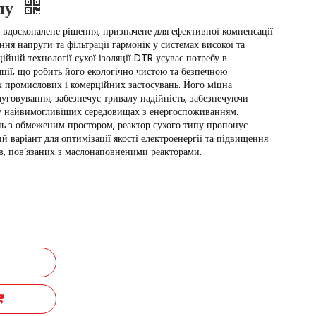
ипу
 вдосконалене рішення, призначене для ефективної компенсації
ння напруги та фільтрації гармонік у системах високої та
ійній технології сухої ізоляції DTR усуває потребу в
ції, що робить його екологічно чистою та безпечною
х промислових і комерційних застосувань. Його міцна
луговування, забезпечує тривалу надійність, забезпечуючи
 у найвимогливіших середовищах з енергоспоживанням.
нь з обмеженим простором, реактор сухого типу пропонує
й варіант для оптимізації якості електроенергії та підвищення
ів, пов’язаних з маслонаповненими реакторами.