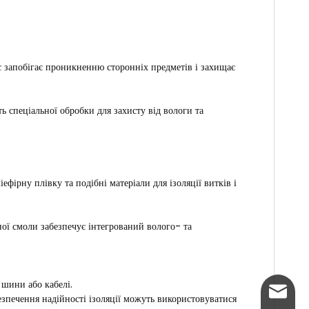
 запобігає проникненню сторонніх предметів і захищає
ь спеціальної обробки для захисту від вологи та
ефірну плівку та подібні матеріали для ізоляції витків і
ої смоли забезпечує інтегрований волого- та
шини або кабелі.
info@w
зпечення надійності ізоляції можуть використовуватися