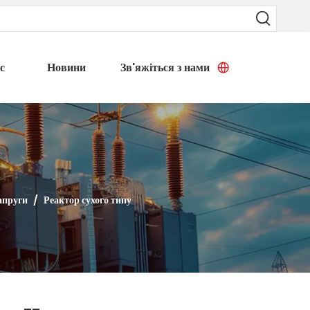
с
Новини
Зв'яжіться з нами
апруги
/
Реактор сухого типу