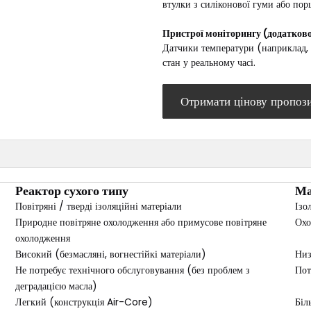
втулки з силіконової гуми або пор
Пристрої моніторингу (додатков
Датчики температури (наприклад, 
стан у реальному часі.
Отримати цінову пропоз
Реактор сухого типу
Ма
Повітряні / тверді ізоляційні матеріали
Ізо
Природне повітряне охолодження або примусове повітряне
Охо
охолодження
Високий (безмасляні, вогнестійкі матеріали)
Низ
Не потребує технічного обслуговування (без проблем з
Пот
деградацією масла)
Легкий (конструкція Air-Core)
Біл