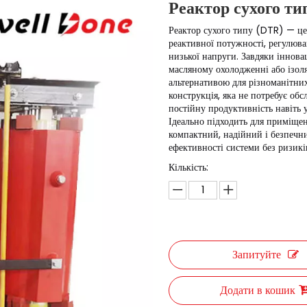
Реактор сухого т
Реактор сухого типу (DTR) — це
реактивної потужності, регулюва
низької напруги. Завдяки інновац
масляному охолодженні або ізоля
альтернативою для різноманітни
конструкція, яка не потребує обс
постійну продуктивність навіть
Ідеально підходить для приміще
компактний, надійний і безпечни
ефективності системи без ризик
Кількість:
Запитуйте
Додати в кошик