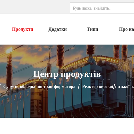
Продукти
Додатки
Типи
Про на
Центр продуктів
/
Супутнє обладнання трансформатора
/
Реактор високої/низької н