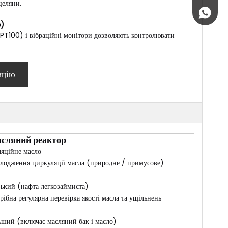
целяни.
+86 189
о)
PT100) і вібраційні монітори дозволяють контролювати
ицію
сляний реактор
ляційне масло
лодження циркуляції масла (природне / примусове)
ький (нафта легкозаймиста)
рібна регулярна перевірка якості масла та ущільнень
ьший (включає масляний бак і масло)