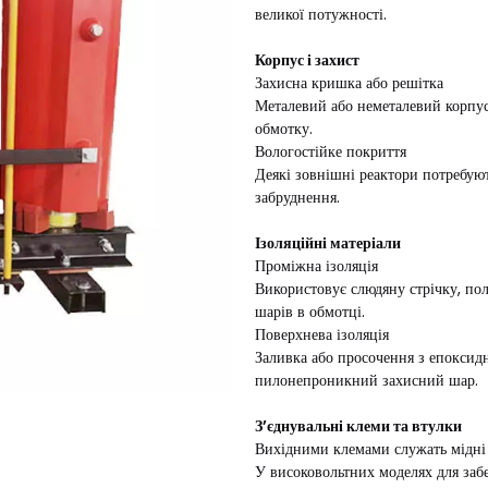
великої потужності.
Корпус і захист
Захисна кришка або решітка
Металевий або неметалевий корпус
обмотку.
Вологостійке покриття
Деякі зовнішні реактори потребуют
забруднення.
Ізоляційні матеріали
Проміжна ізоляція
Використовує слюдяну стрічку, полі
шарів в обмотці.
Поверхнева ізоляція
Заливка або просочення з епоксидн
пилонепроникний захисний шар.
З’єднувальні клеми та втулки
Вихідними клемами служать мідні 
У високовольтних моделях для забе