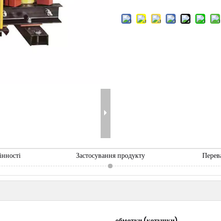
інності
Застосування продукту
Перев
обмотки (котушки)