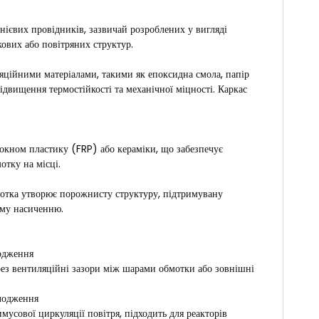
нієвих провідників, зазвичай розроблених у вигляді
ових або повітряних структур.
яційними матеріалами, такими як епоксидна смола, папір
двищення термостійкості та механічної міцності. Каркас
локном пластику (FRP) або кераміки, що забезпечує
отку на місці.
бмотка утворює порожнисту структуру, підтримувану
ому насиченню.
одження
ерез вентиляційні зазори між шарами обмотки або зовнішні
лодження
усової циркуляції повітря, підходить для реакторів