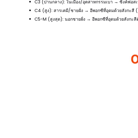
C3 (ปานกลาง): ในเมือง/อุตสาหกรรมเบา → ซิงค์ฟอส
C4 (สูง): สารเคมี/ชายฝั่ง → อีพอกซีที่อุดมด้วยสังกะ
C5-M (สูงสุด): นอกชายฝั่ง → อีพอกซีที่อุดมด้วยสังกะ