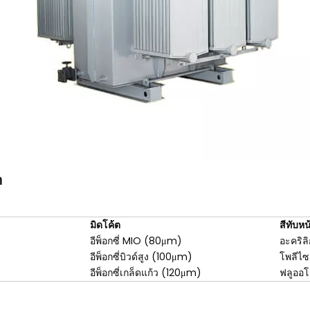
า
มิดโค้ต
สีทับหน
อีพ็อกซี่ MIO (80μm)
อะคริล
อีพ็อกซี่บิวด์สูง (100μm)
โพลีไ
อีพ็อกซี่เกล็ดแก้ว (120μm)
ฟลูออโ