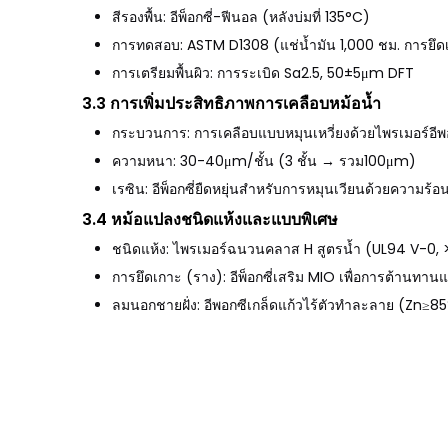
สีรองพื้น: อีพ็อกซี่-ฟีนอล (หลังบ่มที่ 135°C)
การทดสอบ: ASTM D1308 (แช่น้ำมัน 1,000 ชม. การยึ
การเตรียมพื้นผิว: การระเบิด Sa2.5, 50±5μm DFT
3.3 การเพิ่มประสิทธิภาพการเคลือบหม้อน้ำ
กระบวนการ: การเคลือบแบบหมุนเหวี่ยงด้วยไพรเมอร์อีพ
ความหนา: 30-40μm/ชั้น (3 ชั้น → รวม100μm)
เรซิน: อีพ็อกซี่ยืดหยุ่นสำหรับการหมุนเวียนด้วยความร
3.4
หม้อแปลงชนิดแห้งและแบบพิเศษ
ชนิดแห้ง: ไพรเมอร์ฉนวนคลาส H สูตรน้ำ (UL94 V-0, 
การยึดเกาะ (ราง): อีพ็อกซี่เสริม MIO เพื่อการต้านทาน
ลมนอกชายฝั่ง: อีพอกซีเกล็ดแก้วไร้ตัวทำละลาย (Zn≥8