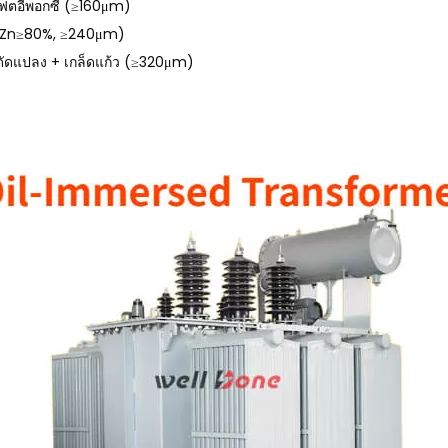
เฟตอีพอกซี (≥160μm)
สี (Zn≥80%, ≥240μm)
สีดัดแปลง + เกล็ดแก้ว (≥320μm)