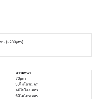
อกเซน (≥280μm)
ความหนา
70μm
50ไมโครเมตร
40ไมโครเมตร
60ไมโครเมตร