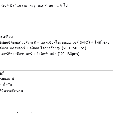
-20+ ปี เกินกว่ามาตรฐานอุตสาหกรรมทั่วไป
รเคลือบ
อีพอกซีที่อุดมด้วยสังกะสี + ไมเคเชียสไอรอนออกไซด์ (MIO) + โพลีไซล
ค์ฟอสเฟตอีพอกซี + อีพ็อกซี่โครงสร้างสูง (200-240μm)
เมอร์อีพอกซีเอสเตอร์ + อัลคิดทับหน้า (120-160μm)
ร์
้วยสังกะสี
ทนน้ำมัน
ี่มีความยืดหยุ่น