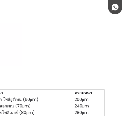
+86 189
้า
ความหนา
ิก โพลียูรีเทน (60μm)
200μm
ซลอกเซน (70μm)
240μm
รโพลีเมอร์ (80μm)
280μm