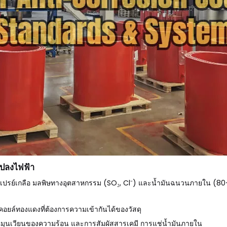
แปลงไฟฟ้า
สเปรย์เกลือ มลพิษทางอุตสาหกรรม (SO₂, Cl⁻) และน้ำมันฉนวนภายใน (80
 คอยล์ทองแดงที่ต้องการความเข้ากันได้ของวัสดุ
ารหมุนเวียนของความร้อน และการสัมผัสสารเคมี การแช่น้ำมันภายใน